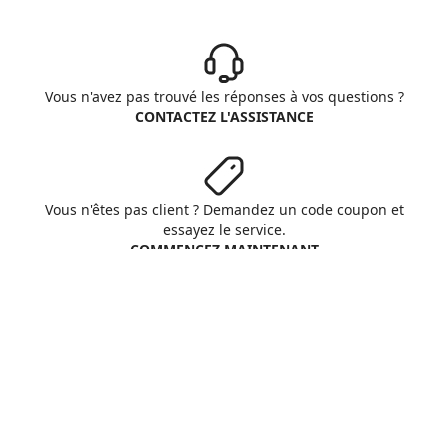
Vous n'avez pas trouvé les réponses à vos questions ?
CONTACTEZ L'ASSISTANCE
Vous n'êtes pas client ? Demandez un code coupon et
essayez le service.
COMMENCEZ MAINTENANT
Aruba S.p.A. - All rights reserved
VAT No. IT01573850516
A propos d'Aruba
Conditions Générales