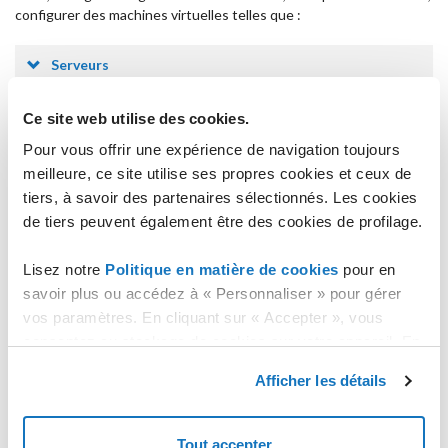
configurer des machines virtuelles telles que :
Serveurs
Serveurs Web
Ce site web utilise des cookies.
Pour vous offrir une expérience de navigation toujours
Serveur de Bases de Données
meilleure, ce site utilise ses propres cookies et ceux de
tiers, à savoir des partenaires sélectionnés. Les cookies
Pare-feu / Load Balancer
de tiers peuvent également être des cookies de profilage.
Serveur Mail
Lisez notre
Politique en matière de cookies
pour en
savoir plus ou accédez à « Personnaliser » pour gérer
vos paramètres. En cliquant sur « Accepter », vous
Serveur de stockage
consentez au stockage de cookies sur votre appareil. En
cliquant sur « Rejeter », vous acceptez uniquement le
Bureau Virtuel
Afficher les détails
stockage des cookies nécessaires.
Remote Desktop
Tout accepter