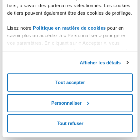
tiers, à savoir des partenaires sélectionnés. Les cookies
Compte Storage
de tiers peuvent également être des cookies de profilage.
Client de connexion
Object Storage Web Client
Lisez notre
Politique en matière de cookies
pour en
savoir plus ou accédez à « Personnaliser » pour gérer
vos paramètres. En cliquant sur « Accepter », vous
consentez au stockage de cookies sur votre appareil. En
cliquant sur « Rejeter », vous acceptez uniquement le
Afficher les détails
stockage des cookies nécessaires.
Tout accepter
Personnaliser
Tout refuser