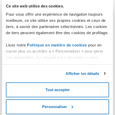
la liste des comptes Object Storage créés par l'utilisateur.
Ce site web utilise des cookies.
Pour pouvoir apporter des modifications à un compte Object
Pour vous offrir une expérience de navigation toujours
Storage, il suffit d'accéder à la fiche technique du compte à l'aide
meilleure, ce site utilise ses propres cookies et ceux de
du bouton "
GÉRER
".
tiers, à savoir des partenaires sélectionnés. Les cookies
de tiers peuvent également être des cookies de profilage.
L'onglet du compte Object Storage s'affiche. Dans l'onglet vous
pouvez voir:
Lisez notre
Politique en matière de cookies
pour en
l'état du compte ("ACTIVÉ" ou "SUSPENDU");
savoir plus ou accédez à « Personnaliser » pour gérer
la Région assignée au compte et l'adresse URL;
vos paramètres. En cliquant sur « Accepter », vous
le plan tarifaire associé au compte avec la date d'activation
consentez au stockage de cookies sur votre appareil. En
(et la date d'expiration s'il s'agit d'un plan tarifaire à forfait);
cliquant sur « Rejeter », vous acceptez uniquement le
Afficher les détails
l'utilisation des ressources
.
stockage des cookies nécessaires.
Tout accepter
Personnaliser