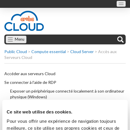
Menu
Public Cloud
>
Compute essential
>
Cloud Server
>
Accès aux
Serveurs Cloud
Accéder aux serveurs Cloud
Se connecter à l'aide de RDP
Exposer un périphérique connecté localement à son ordinateur
physique (Windows)
Se connecter au serveur Cloud à l'aide de SSH
Ce site web utilise des cookies.
Éteindre un serveur Cloud
Pour vous offrir une expérience de navigation toujours
Réinitialisation du Serveur Cloud : éteindre de force le Serveur
meilleure, ce site utilise ses propres cookies et ceux de
Cloud et le redémarrer