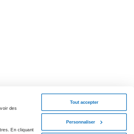
Tout accepter
avoir des
Personnaliser
emandez un code coupon et essayez le service.
res. En cliquant
MENCEZ MAINTENANT