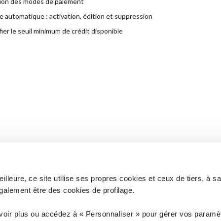
ion des modes de paiement
 automatique : activation, édition et suppression
ier le seuil minimum de crédit disponible
lleure, ce site utilise ses propres cookies et ceux de tiers, à s
galement être des cookies de profilage.
 à vos questions ?
Vous n'êtes pas client ? D
voir plus ou accédez à « Personnaliser » pour gérer vos paramèt
ANCE
COM