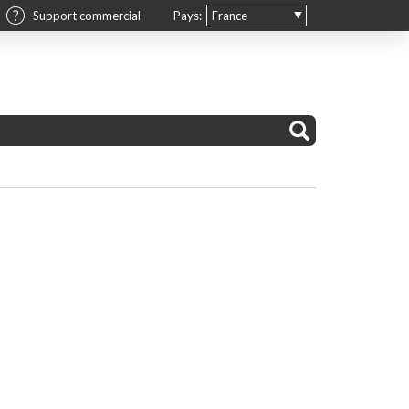
Support commercial
Pays:
France