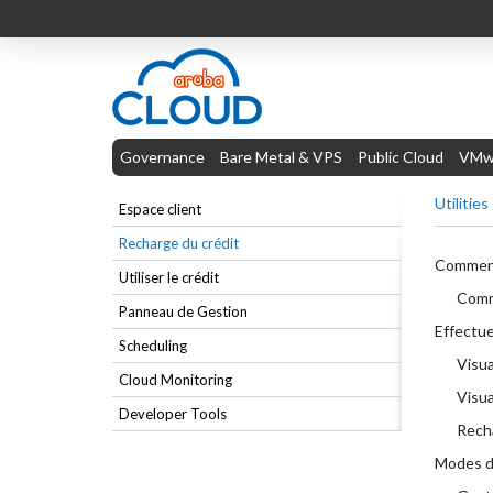
Governance
Bare Metal & VPS
Public Cloud
VMwa
Utilities
Espace client
Recharge du crédit
Comment 
Utiliser le crédit
Comme
Panneau de Gestion
Effectue
Scheduling
Visu
Cloud Monitoring
Visua
Developer Tools
Recha
Modes de