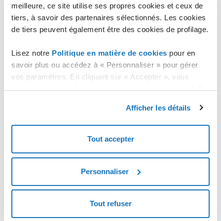
Cliquez sur le montant, vous accédez à la section "
Gestion
meilleure, ce site utilise ses propres cookies et ceux de
du crédit
".
tiers, à savoir des partenaires sélectionnés. Les cookies
À droite, sous "
Seuil d'alerte
", vous pouvez voir le seuil
de tiers peuvent également être des cookies de profilage.
défini.
Lisez notre
Politique en matière de cookies
pour en
Pour le modifier, cliquez sur le bouton "
MODIFIER LE SEUIL
".
savoir plus ou accédez à « Personnaliser » pour gérer
Définissez le nouveau seuil (la valeur ne peut être inférieure
vos paramètres. En cliquant sur « Accepter », vous
à 5,00 euros), puis confirmez avec le bouton "
DÉFINIR
".
consentez au stockage de cookies sur votre appareil. En
cliquant sur « Rejeter », vous acceptez uniquement le
Afficher les détails
stockage des cookies nécessaires.
Tout accepter
Personnaliser
Tout refuser