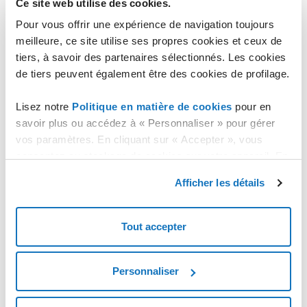
Ce site web utilise des cookies.
Créer un serveur Cloud avec plusieurs adresses IP
Pour vous offrir une expérience de navigation toujours
Configurer plusieurs adresses IP dans un serveur Cloud
meilleure, ce site utilise ses propres cookies et ceux de
Windows existant
tiers, à savoir des partenaires sélectionnés. Les cookies
Configurer plusieurs adresses IP dans un serveur Cloud Linux
de tiers peuvent également être des cookies de profilage.
existant
Lisez notre
Configurer plusieurs adresses IP dans un serveur Cloud Debian
Politique en matière de cookies
pour en
et Ubuntu existant
savoir plus ou accédez à « Personnaliser » pour gérer
vos paramètres. En cliquant sur « Accepter », vous
Configurer plusieurs adresses IP dans un serveur Cloud
openSuse existant
consentez au stockage de cookies sur votre appareil. En
cliquant sur « Rejeter », vous acceptez uniquement le
Configuration d'une entrée Reverse DNS sur une IP Publique
Afficher les détails
stockage des cookies nécessaires.
IPv6
Déconnecter un serveur Cloud d’un réseau public
Tout accepter
Personnaliser