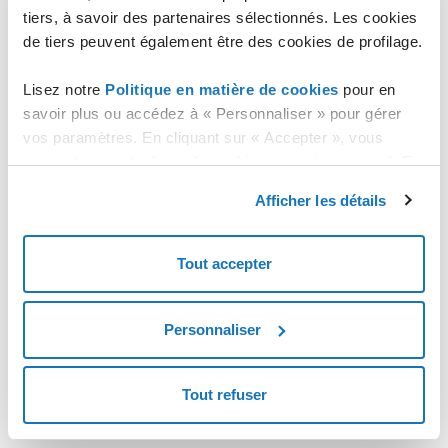
Comment établir une connexion VPN avec OpenVPN sur
tiers, à savoir des partenaires sélectionnés. Les cookies
Ubuntu 20.04
de tiers peuvent également être des cookies de profilage.
Comment se connecter à un VPN via OpenVPN
Lisez notre
Politique en matière de cookies
pour en
savoir plus ou accédez à « Personnaliser » pour gérer
vos paramètres. En cliquant sur « Accepter », vous
consentez au stockage de cookies sur votre appareil. En
cliquant sur « Rejeter », vous acceptez uniquement le
Afficher les détails
stockage des cookies nécessaires.
Tout accepter
Personnaliser
Tout refuser