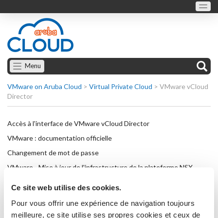
Menu
VMware on Aruba Cloud
>
Virtual Private Cloud
>
VMware vCloud
Director
Accès à l'interface de VMware vCloud Director
VMware : documentation officielle
Changement de mot de passe
VMware - Mise à jour de l'infrastructure de la plateforme NSX
Comment établir une connexion VPN avec OpenVPN
Ce site web utilise des cookies.
Comment établir une connexion VPN avec OpenVPN sur
Pour vous offrir une expérience de navigation toujours
Windows Server 2019
meilleure, ce site utilise ses propres cookies et ceux de