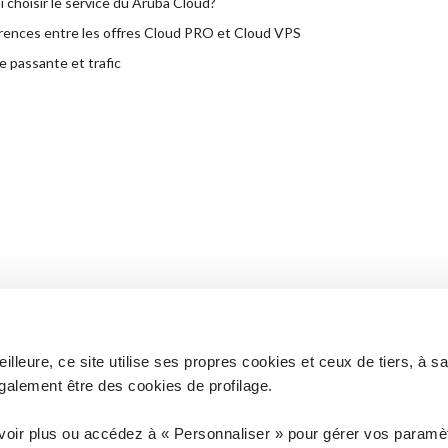
 choisir le service du Aruba Cloud?
rences entre les offres Cloud PRO et Cloud VPS
 passante et trafic
lleure, ce site utilise ses propres cookies et ceux de tiers, à s
galement être des cookies de profilage.
 à vos questions ?
Vous n'êtes pas client ? D
voir plus ou accédez à « Personnaliser » pour gérer vos paramèt
ANCE
COM