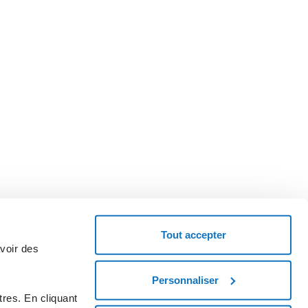
Tout accepter
avoir des
Personnaliser
emandez un code coupon et essayez le service.
res. En cliquant
MENCEZ MAINTENANT