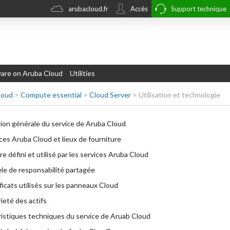
arubacloud.fr
Accès
Support technique
re on Aruba Cloud
Utilities
loud
>
Compute essential
>
Cloud Server
>
Utilisation et technologie
ion générale du service de Aruba Cloud
ces Aruba Cloud et lieux de fourniture
re défini et utilisé par les services Aruba Cloud
e de responsabilité partagée
ficats utilisés sur les panneaux Cloud
ieté des actifs
istiques techniques du service de Aruab Cloud