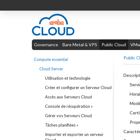
Governance
Bare Metal & VPS
Public Cloud
VMwa
Public C
Compute essential
Cloud Server
Descript
Utilisation et technologie
Servi
Créer et configurer un Serveur Cloud
Horai
Accès aux Serveurs Cloud
Modèl
Console de récupération »
Certi
Gérer vos Serveurs Cloud
Propr
Tâches planifiées »
Caractér
Importer et exporter un serveur