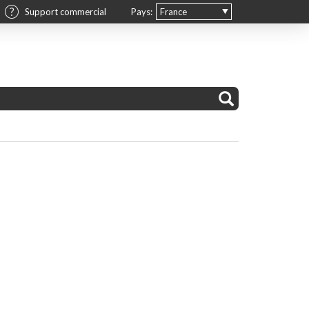
Support commercial
Pays:
France