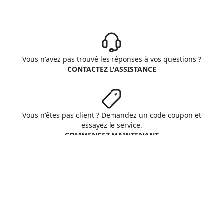
Vous n'avez pas trouvé les réponses à vos questions ?
CONTACTEZ L'ASSISTANCE
Vous n'êtes pas client ? Demandez un code coupon et
essayez le service.
COMMENCEZ MAINTENANT
Aruba S.p.A. - All rights reserved
VAT No. IT01573850516
A propos d'Aruba