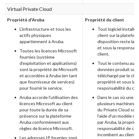
Virtual Private Cloud
Propriété d'Aruba
Propriété du client
L'infrastructure et tous les
Tout logiciel installé 
actifs physiques
client sur la platefor
appartiennent à Aruba.
disposition reste la p
et sous la responsabi
Toutes les licences Microsoft
client.
fournies (système
d'exploitation et applications)
Tout le contenu au n
sont la propriété de Microsoft
données produit ou
et accordées à Aruba (en tant
téléchargé par le clie
que fournisseur de services)
propriété et sous la
pour fournir le service.
responsabilité du clie
Aruba accorde l'utilisation des
Dans le cas où une o
licences Microsoft au client
plusieurs machines vi
pour toute la durée de sa
du Private Cloud son
présence sur la plateforme
l'aide d'un modèle no
Aruba conformément aux
par Aruba, la propriét
règles de licence Microsoft.
responsabilité de ce
incombent au client.
Les adresses IP fournies sont