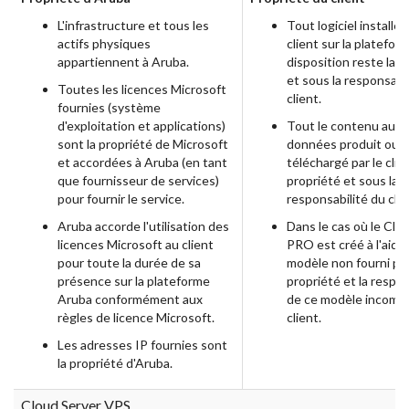
L'infrastructure et tous les
Tout logiciel installé 
actifs physiques
client sur la platefor
appartiennent à Aruba.
disposition reste la p
et sous la responsabi
Toutes les licences Microsoft
client.
fournies (système
d'exploitation et applications)
Tout le contenu au n
sont la propriété de Microsoft
données produit ou
et accordées à Aruba (en tant
téléchargé par le clie
que fournisseur de services)
propriété et sous la
pour fournir le service.
responsabilité du clie
Aruba accorde l'utilisation des
Dans le cas où le Clo
licences Microsoft au client
PRO est créé à l'aide
pour toute la durée de sa
modèle non fourni par
présence sur la plateforme
propriété et la respon
Aruba conformément aux
de ce modèle incomb
règles de licence Microsoft.
client.
Les adresses IP fournies sont
la propriété d'Aruba.
Cloud Server VPS