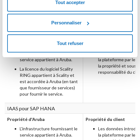
Tout accepter
service appartient à Aruba.
produites par le clien
propriété et sous la
responsabilité du clie
Personnaliser
Cloud Object Storage
Tout refuser
Propriété d'Aruba
Propriété du client
L'infrastructure fournissant le
Les données introdui
service appartient à Aruba.
la plateforme par le c
la propriété et sous l
La licence du logiciel Scality
responsabilité du clie
RING appartient à Scality et
est accordée à Aruba (en tant
que fournisseur de services)
pour fournir le service.
IAAS pour SAP HANA
Propriété d'Aruba
Propriété du client
L'infrastructure fournissant le
Les données introdui
service appartient à Aruba.
la plateforme par le c