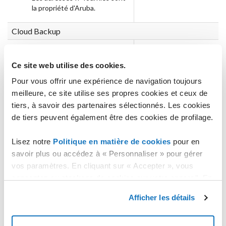
la propriété d'Aruba.
Cloud Backup
Propriété d'Aruba
Propriété du client
L'infrastructure fournissant le
Les données produite
Ce site web utilise des cookies.
service appartient à Aruba.
opérations de sauve
Pour vous offrir une expérience de navigation toujours
client sont la proprié
La licence du logiciel de
meilleure, ce site utilise ses propres cookies et ceux de
la responsabilité du cl
sauvegarde, y compris les
tiers, à savoir des partenaires sélectionnés. Les cookies
agents à installer sur les
de tiers peuvent également être des cookies de profilage.
machines des clients, est la
propriété d'Aruba et est
accordée pour une utilisation
Lisez notre
Politique en matière de cookies
pour en
par le client pendant toute la
savoir plus ou accédez à « Personnaliser » pour gérer
durée de sa présence sur la
vos paramètres. En cliquant sur « Accepter », vous
plateforme Aruba.
consentez au stockage de cookies sur votre appareil. En
cliquant sur « Rejeter », vous acceptez uniquement le
Cloud Monitoring
Afficher les détails
stockage des cookies nécessaires.
Propriété d'Aruba
Propriété du client
L'infrastructure fournissant le
Les données de confi