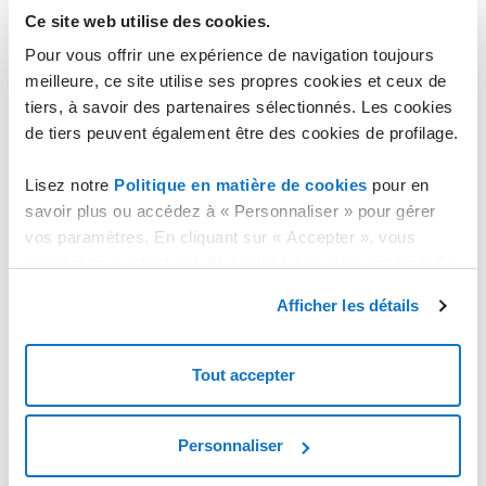
Autorisations attribuées à un utilisateur
Ce site web utilise des cookies.
Gestion des bases de données
Pour vous offrir une expérience de navigation toujours
meilleure, ce site utilise ses propres cookies et ceux de
Connexion à la base de données via client
tiers, à savoir des partenaires sélectionnés. Les cookies
Gestion des backups
de tiers peuvent également être des cookies de profilage.
Backups automatiques
Backups manuels (On Demand)
Lisez notre
Politique en matière de cookies
pour en
savoir plus ou accédez à « Personnaliser » pour gérer
Backups planifiés
vos paramètres. En cliquant sur « Accepter », vous
Historique des backups planifiés
consentez au stockage de cookies sur votre appareil. En
Statistiques sur l'utilisation des ressources
cliquant sur « Rejeter », vous acceptez uniquement le
Afficher les détails
Supprimer un service
stockage des cookies nécessaires.
Annuler la suppression d'un service
Tout accepter
Importer les backup sur Cloud DBaaS
Personnaliser