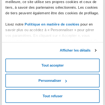
meilleure, ce site utilise ses propres cookies et ceux de
Les opérations pouvant être effectuées sur un backup varient
tiers, à savoir des partenaires sélectionnés. Les cookies
selon l’état du service Cloud DBaaS.
de tiers peuvent également être des cookies de profilage.
Backup
Activé
Limité
Désactivé
Lisez notre
Politique en matière de cookies
pour en
Télécharger un backup
savoir plus ou accédez à « Personnaliser » pour gérer
de base de données
vos paramètres. En cliquant sur « Accepter », vous
Restaurer un backup de
consentez au stockage de cookies sur votre appareil. En
base de données
cliquant sur « Rejeter », vous acceptez uniquement le
Afficher les détails
stockage des cookies nécessaires.
Supprimer un backup de
base de données *
Tout accepter
*
uniquement pour les backups créés manuellement
(On
Demand)
Personnaliser
Connectez-vous à la fiche technique du service Cloud DBaaS dont
vous souhaitez gérer les sauvegardes de bases de données à l'aide
du bouton "
GÉRER
".
Tout refuser
Cliquez sur "
Backup
" présent sous le nom du service.