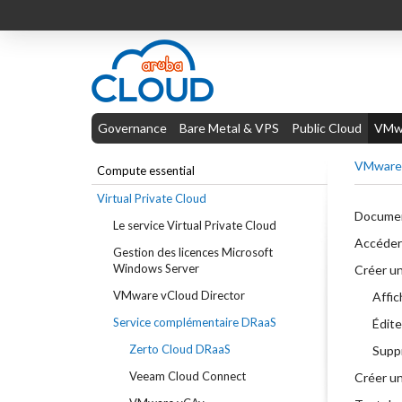
Governance
Bare Metal & VPS
Public Cloud
VMwa
VMware 
Compute essential
Virtual Private Cloud
Document
Le service Virtual Private Cloud
Accéder 
Gestion des licences Microsoft
Windows Server
Créer un
VMware vCloud Director
Affic
Service complémentaire DRaaS
Édite
Zerto Cloud DRaaS
Suppr
Veeam Cloud Connect
Créer un