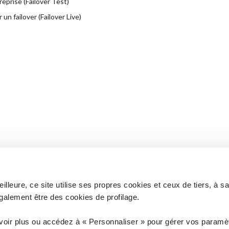
reprise (Failover Test)
un failover (Failover Live)
lleure, ce site utilise ses propres cookies et ceux de tiers, à s
galement être des cookies de profilage.
 à vos questions ?
Vous n'êtes pas client ? D
voir plus ou accédez à « Personnaliser » pour gérer vos paramèt
ANCE
COM