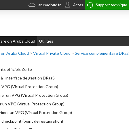
arubacloud.fr
Accès
Support technique
re on Aruba Cloud
Utilities
on Aruba Cloud
>
Virtual Private Cloud
>
Service complémentaire DRaa
s officiels Zerto
à l'interface de gestion DRaaS
 VPG (Virtual Protection Group)
her un VPG (Virtual Protection Group)
r un VPG (Virtual Protection Group)
imer un VPG (Virtual Protection Group)
 checkpoint (point de restauration)