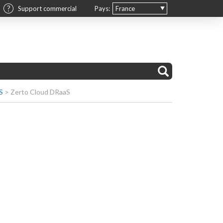
Support commercial
Pays:
France
S
>
Zerto Cloud DRaaS