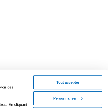
Tout accepter
avoir des
Personnaliser
emandez un code coupon et essayez le service.
res. En cliquant
MENCEZ MAINTENANT