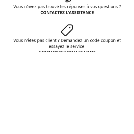
Vous n'avez pas trouvé les réponses à vos questions ?
CONTACTEZ L'ASSISTANCE
Vous n'êtes pas client ? Demandez un code coupon et
essayez le service.
COMMENCEZ MAINTENANT
Aruba S.p.A. - All rights reserved
VAT No. IT01573850516
A propos d'Aruba
Conditions Générales
Respect vie privée
Cookie
Personnaliser cookies