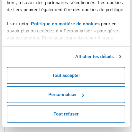
Gate service
gate01.dc1.private.cloud.it
sha256
tiers, à savoir des partenaires sélectionnés. Les cookies
Private
de tiers peuvent également être des cookies de profilage.
Lisez notre
Politique en matière de cookies
pour en
gate02.dc1.private.cloud.it
sha256
savoir plus ou accédez à « Personnaliser » pour gérer
vos paramètres. En cliquant sur « Accepter », vous
consentez au stockage de cookies sur votre appareil. En
gate03.dc1.private.cloud.it
sha256
cliquant sur « Rejeter », vous acceptez uniquement le
Afficher les détails
stockage des cookies nécessaires.
gate04.dc1.private.cloud.it
sha256
Tout accepter
gate05.dc1.private.cloud.it
sha256
Personnaliser
Tout refuser
vSphere
console01.dc1.private.cloud.it
sha256
Private