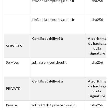
ftp2.dc1.computing.cloud.it
sha256
ftp3.dc1.computing.cloud.it
sha256
Certificat délivré à
Algorithme
de hachage
SERVICES
de la
signature
Services
admin.services.cloud.it
sha256
Certificat délivré à
Algorithme
de hachage
PRIVATE
de la
signature
Private
admin01.dc1.private.cloud.it
sha256