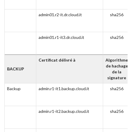
admin01.r2-it.dr.cloud.it
sha256
admin01.r1-it3.dr.cloud.it
sha256
Certificat délivré à
Algorithme
de hachage
BACKUP
de la
signature
Backup
admin.r1-it1.backup.cloud.it
sha256
admin.r1-it2.backup.cloud.it
sha256