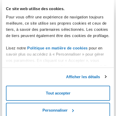
de paiement s'il en a activé un.
Ce site web utilise des cookies.
Dans cette section, vous pouvez configurer un nouveau
mode de paiement en utilisant le bouton "
Nouveau mode
Pour vous offrir une expérience de navigation toujours
de paiement
".
meilleure, ce site utilise ses propres cookies et ceux de
L'espace "
Nouveau mode de paiement
" s'affiche, où on
tiers, à savoir des partenaires sélectionnés. Les cookies
vous demande de choisir entre "
PAYPAL
" et "
CARTE
de tiers peuvent également être des cookies de profilage.
BANCAIRE
". Vous serez redirigé vers le site respectif en
fonction de l'option choisie.
Lisez notre
Politique en matière de cookies
pour en
Une fois la procédure terminée, le mode de paiement
savoir plus ou accédez à « Personnaliser » pour gérer
s'affiche dans la liste.
vos paramètres. En cliquant sur « Accepter », vous
Chaque mode de paiement peut être supprimé à tout
consentez au stockage de cookies sur votre appareil. En
moment via le bouton "
SUPPRIMER
".
cliquant sur « Rejeter », vous acceptez uniquement le
Si l'utilisateur a besoin de supprimer ou d'ajouter un mode de
Afficher les détails
stockage des cookies nécessaires.
paiement, il peut utiliser le bouton "
Remplacer
".
Tout accepter
Personnaliser