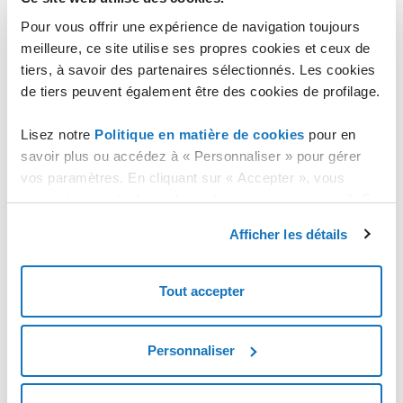
Pour vous offrir une expérience de navigation toujours
meilleure, ce site utilise ses propres cookies et ceux de
La fenêtre "
Réinitialiser le serveur
" s'affiche, demandant
tiers, à savoir des partenaires sélectionnés. Les cookies
confirmation de l'opération.
de tiers peuvent également être des cookies de profilage.
Lisez notre
Politique en matière de cookies
pour en
savoir plus ou accédez à « Personnaliser » pour gérer
vos paramètres. En cliquant sur « Accepter », vous
consentez au stockage de cookies sur votre appareil. En
cliquant sur « Rejeter », vous acceptez uniquement le
Afficher les détails
stockage des cookies nécessaires.
Tout accepter
Cliquez sur "
RESET
" pour continuer.
ATTENTION :
rappelez-vous que pour utiliser la fonction
Personnaliser
"
ARRÊT - Arrêt du serveur Cloud depuis le système
d'exploitation
", les
outils de l'hyperviseur
utilisé (VMware /
Hyper-V) doivent être correctement installés sur le serveur