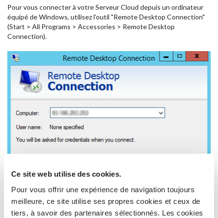
Pour vous connecter à votre Serveur Cloud depuis un ordinateur
équipé de Windows, utilisez l’outil "Remote Desktop Connection"
(Start > All Programs > Accessories > Remote Desktop
Connection).
Ce site web utilise des cookies.
Pour vous offrir une expérience de navigation toujours
Ici, il faut entrer l’adresse IP du Serveur sur lequel vous souhaitez
prendre la main.
meilleure, ce site utilise ses propres cookies et ceux de
tiers, à savoir des partenaires sélectionnés. Les cookies