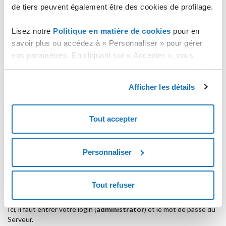
de tiers peuvent également être des cookies de profilage.
Lisez notre
Politique en matière de cookies
pour en
savoir plus ou accédez à « Personnaliser » pour gérer
vos paramètres. En cliquant sur « Accepter », vous
consentez au stockage de cookies sur votre appareil. En
cliquant sur « Rejeter », vous acceptez uniquement le
Afficher les détails
stockage des cookies nécessaires.
Tout accepter
Personnaliser
Tout refuser
Ici, il faut entrer votre login (
administrator
) et le mot de passe du
Serveur.