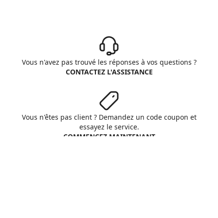
Vous n'avez pas trouvé les réponses à vos questions ?
CONTACTEZ L'ASSISTANCE
Vous n'êtes pas client ? Demandez un code coupon et
essayez le service.
COMMENCEZ MAINTENANT
Aruba S.p.A. - All rights reserved
VAT No. IT01573850516
A propos d'Aruba