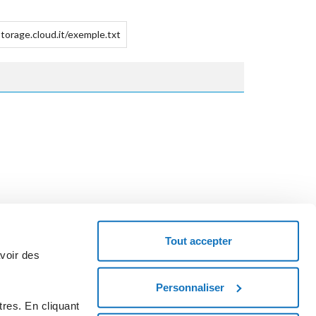
storage.cloud.it/exemple.txt
Tout accepter
avoir des
Personnaliser
emandez un code coupon et essayez le service.
res. En cliquant
MENCEZ MAINTENANT