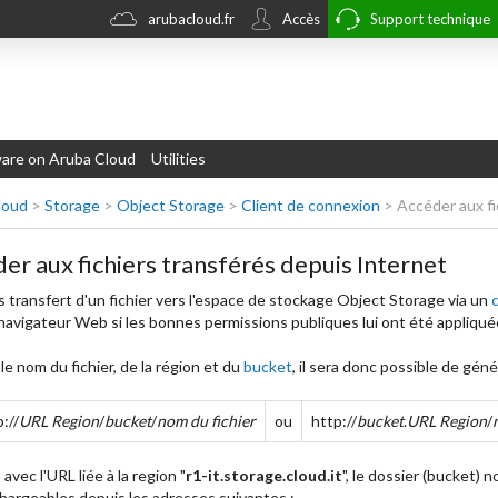
arubacloud.fr
Accès
Support technique
re on Aruba Cloud
Utilities
loud
>
Storage
>
Object Storage
>
Client de connexion
>
Accéder aux fi
er aux fichiers transférés depuis Internet
 transfert d'un fichier vers l'espace de stockage Object Storage via un
c
navigateur Web si les bonnes permissions publiques lui ont été appliqué
le nom du fichier, de la région et du
bucket
, il sera donc possible de gén
://
URL Region
/
bucket
/
nom du fichier
ou
http://
bucket
.
URL Region
/
 avec l'URL liée à la region "
r1-it.storage.cloud.it
", le dossier (bucket) 
hargeables depuis les adresses suivantes :