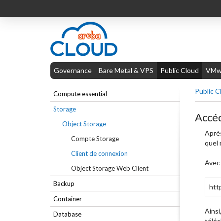
Governance
Bare Metal & VPS
Public Cloud
VMwa
Public C
Compute essential
Storage
Accéd
Object Storage
Après
Compte Storage
quel 
Client de connexion
Avec 
Object Storage Web Client
Backup
http
Container
Ainsi,
Database
téléc