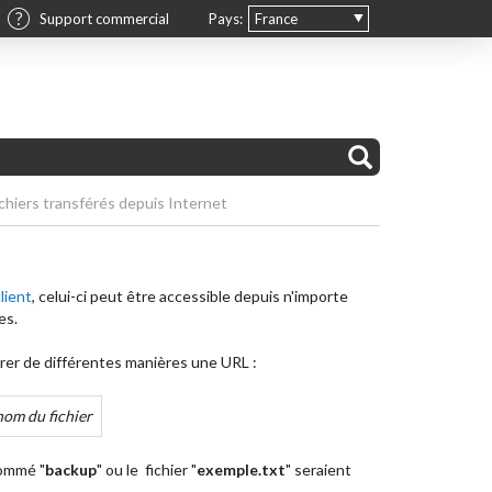
Support commercial
Pays:
France
chiers transférés depuis Internet
lient
, celui-ci peut être accessible depuis n'importe
es.
érer de différentes manières une URL :
nom du fichier
nommé "
backup
" ou le fichier "
exemple.txt
" seraient