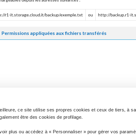
p://r1-it.storage.cloud.it/backup/exemple.txt
ou
http://backup.r1-it.
Permissions appliquées aux fichiers transférés
lleure, ce site utilise ses propres cookies et ceux de tiers, à s
galement être des cookies de profilage.
 à vos questions ?
Vous n'êtes pas client ? D
voir plus ou accédez à « Personnaliser » pour gérer vos paramèt
ANCE
COM