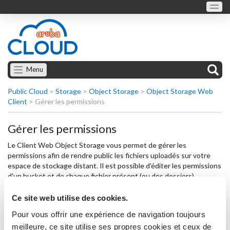
Menu
Public Cloud
>
Storage
>
Object Storage
>
Object Storage Web
Client
>
Gérer les permissions
Gérer les permissions
Le Client Web Object Storage vous permet de gérer les
permissions afin de rendre public les fichiers uploadés sur votre
espace de stockage distant. Il est possible d'éditer les permissions
d'un bucket et de chaque fichier présent (ou des dossiers).
L'application configure, par défaut, aussi bien les buckets que les
Ce site web utilise des cookies.
fichiers uploadés comme "
Privé
", ainsi les éléments uploadés ne
Pour vous offrir une expérience de navigation toujours
sont pas disponible en utilisant
la règle de composition de l'URL
.
meilleure, ce site utilise ses propres cookies et ceux de