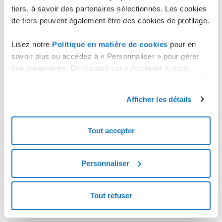
tiers, à savoir des partenaires sélectionnés. Les cookies
Permissions d'un bucket
de tiers peuvent également être des cookies de profilage.
Permissions d'un fichier
Lisez notre
Politique en matière de cookies
pour en
savoir plus ou accédez à « Personnaliser » pour gérer
vos paramètres. En cliquant sur « Accepter », vous
consentez au stockage de cookies sur votre appareil. En
cliquant sur « Rejeter », vous acceptez uniquement le
Afficher les détails
stockage des cookies nécessaires.
Tout accepter
Personnaliser
Tout refuser