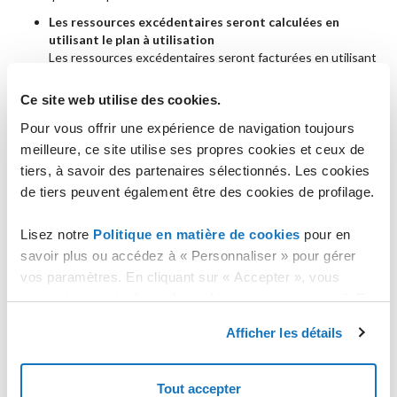
Les ressources excédentaires seront calculées en
utilisant le plan à utilisation
Les ressources excédentaires seront facturées en utilisant
le tarif à utilisation.
Ce site web utilise des cookies.
Le compte Object Storage sera automatiquement mis à
jour vers le plan tarifaire supérieur
Pour vous offrir une expérience de navigation toujours
Cette action procèdera automatiquement à la souscription
meilleure, ce site utilise ses propres cookies et ceux de
du forfait supérieur (l'opération ne s'effectuera que si le
tiers, à savoir des partenaires sélectionnés. Les cookies
compte ArubaCloud est suffisament crédité) et ce sans que
l'utilisateur n'ait à renouveler manuellement.
de tiers peuvent également être des cookies de profilage.
Lisez notre
Politique en matière de cookies
pour en
Dépassement des ressources sur le plan tarifaire à
savoir plus ou accédez à « Personnaliser » pour gérer
forfait "Storage 50 000"
vos paramètres. En cliquant sur « Accepter », vous
Les ressources excédentaires seront calculés en
consentez au stockage de cookies sur votre appareil. En
utilisant le plan à utilisation
cliquant sur « Rejeter », vous acceptez uniquement le
Ce choix effectue un renouvellement automatique
Afficher les détails
stockage des cookies nécessaires.
(compatible avec le crédit disponible sur le compte
ArubaCloud) en sélectionnant le plan à forfait, qui deviendra
le nouveau plan tarifaire associé au compte Storage. Cette
Tout accepter