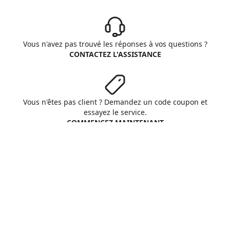
Vous n'avez pas trouvé les réponses à vos questions ?
CONTACTEZ L'ASSISTANCE
Vous n'êtes pas client ? Demandez un code coupon et
essayez le service.
COMMENCEZ MAINTENANT
Aruba S.p.A. - All rights reserved
VAT No. IT01573850516
A propos d'Aruba
Conditions Générales
Respect vie privée