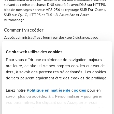
suivantes : prise en charge DNS sécurisée avec DNS sur HTTPS,
bloc de messages serveur AES-256 et cryptage SMB Est-Ouest,
SMB sur QUIC, HTTPS et TLS 1.3, Azure Arc et Azure
Automanage.
Comment y accéder
L’accès administratif est fourni par desktop à distance, avec
utilisateur Administrateur et le mot de passe choisi en phase de
création.
Ce site web utilise des cookies.
Il est possible d'accéder à la base de données à distance avec
utilisateur « SA » et mot de passe choisi en phase de création (SQL
Pour vous offrir une expérience de navigation toujours
Management Studio).
meilleure, ce site utilise ses propres cookies et ceux de
tiers, à savoir des partenaires sélectionnés. Les cookies
Configurations
de tiers peuvent également être des cookies de profilage.
Le firewall de Windows est activé avec des règles qui bloquent le
trafic en entrée vers le serveur sur les ports suivants :
Lisez notre
Politique en matière de cookies
pour en
135 TCP UDP
savoir plus ou accédez à « Personnaliser » pour gérer
137 TCP UDP
vos paramètres. En cliquant sur « Accepter », vous
138 TCP UDP
consentez au stockage de cookies sur votre appareil. En
139 TCP UDP