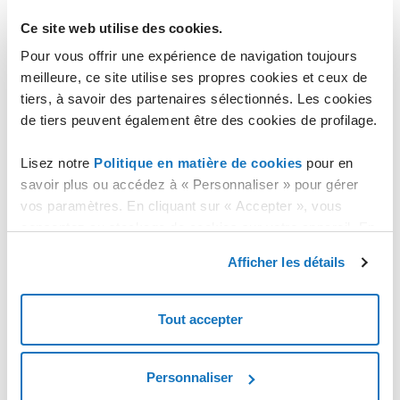
L'accès administratif est fourni via SSH, avec l'utilisateur root et le
Ce site web utilise des cookies.
mot de passe choisi lors de la création.
Pour vous offrir une expérience de navigation toujours
Configurations
meilleure, ce site utilise ses propres cookies et ceux de
tiers, à savoir des partenaires sélectionnés. Les cookies
Le Template permet l'accès SSH sur le port 22.
Toutes les autres configurations peuvent être effectuées de
de tiers peuvent également être des cookies de profilage.
manière autonome en appelant l'outil Yast2 avec la simple
commande : "yast".
Lisez notre
Politique en matière de cookies
pour en
savoir plus ou accédez à « Personnaliser » pour gérer
Version du Template
vos paramètres. En cliquant sur « Accepter », vous
1.0
consentez au stockage de cookies sur votre appareil. En
Changelog
cliquant sur « Rejeter », vous acceptez uniquement le
Afficher les détails
stockage des cookies nécessaires.
Mis à jour à la version 15.2
Tout accepter
Personnaliser