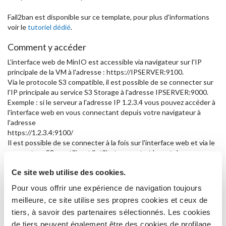
Fail2ban est disponible sur ce template, pour plus d'informations
voir le
tutoriel dédié
.
Comment y accéder
L'interface web de MinIO est accessible via navigateur sur l'IP
principale de la VM à l'adresse : https://IPSERVER:9100.
Via le protocole S3 compatible, il est possible de se connecter sur
l'IP principale au service S3 Storage à l'adresse IPSERVER:9000.
Exemple : si le serveur a l'adresse IP 1.2.3.4 vous pouvez accéder à
l'interface web en vous connectant depuis votre navigateur à
l'adresse
https://1.2.3.4:9100/
Il est possible de se connecter à la fois sur l'interface web et via le
connecteur S3 en utilisant l'utilisateur root et le mot de passe
choisi lors de l'activation.
Ce site web utilise des cookies.
Le certificat inséré est généré lors de la création de la VM et est
auto-signé.
Pour vous offrir une expérience de navigation toujours
Des instructions supplémentaires pour mettre en œuvre des
meilleure, ce site utilise ses propres cookies et ceux de
certificats personnels et d'autres options sont disponibles dans la
tiers, à savoir des partenaires sélectionnés. Les cookies
documentation officielle à la page :
https://docs.min.io/minio/baremetal/reference/minio-server/minio-
de tiers peuvent également être des cookies de profilage.