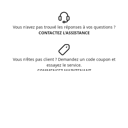
Vous n'avez pas trouvé les réponses à vos questions ?
CONTACTEZ L'ASSISTANCE
Vous n'êtes pas client ? Demandez un code coupon et
essayez le service.
COMMENCEZ MAINTENANT
Aruba S.p.A. - All rights reserved
VAT No. IT01573850516
A propos d'Aruba
Conditions Générales