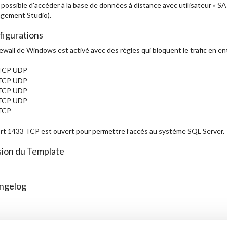
t possible d'accéder à la base de données à distance avec utilisateur « S
gement Studio).
figurations
rewall de Windows est activé avec des règles qui bloquent le trafic en ent
TCP UDP
TCP UDP
TCP UDP
TCP UDP
TCP
rt 1433 TCP est ouvert pour permettre l’accès au système SQL Server.
sion du Template
ngelog