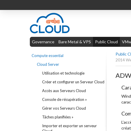
Governance
Bare Metal & VPS
Public Cloud
VMwa
Public C
Compute essential
2014 W
Cloud Server
Utilisation et technologie
ADW-
Créer et configurer un Serveur Cloud
Cara
Accès aux Serveurs Cloud
Windo
Console de récupération »
carac
Gérer vos Serveurs Cloud
Com
Tâches planifiées »
L’acc
Importer et exporter un serveur
créat