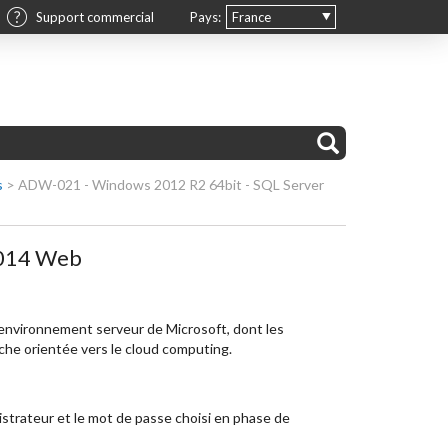
Support commercial
Pays:
France
s
>
ADW-021 - Windows 2012 R2 64bit - SQL Server
2014 Web
’environnement serveur de Microsoft, dont les
che orientée vers le cloud computing.
nistrateur et le mot de passe choisi en phase de