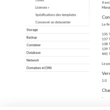
Cloud
Il es
Mana
Licenses »
Spécifications des templates
Con
Concevoir un datacenter
Le fi
Storage
135 
Backup
137 
138 
Container
139 
Database
445 
Network
Le po
Domaines et DNS
Ver
1.0
Cha
-