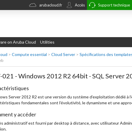
arubacloud.fr
Accès
Support technique
re on Aruba Cloud
Utilities
loud
>
Compute essential
>
Cloud Server
>
Spécifications des template
eb
021 - Windows 2012 R2 64bit - SQL Server 
ctéristiques
ws Server 2012 R2 est une version du système d’exploitation dédié à l
téristiques fondamentales sont l’évolutivité, le dynamisme et une appro
ment y accéder
ès administratif est fourni par desktop à distance, avec utilisateur Admi
ion.