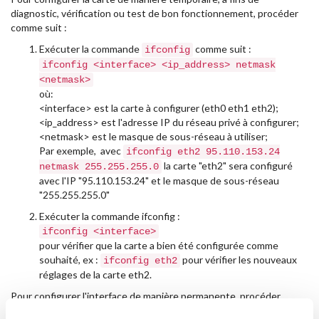
diagnostic, vérification ou test de bon fonctionnement, procéder
comme suit :
Exécuter la commande
comme suit :
ifconfig
ifconfig <interface> <ip_address> netmask
<netmask>
où:
<interface> est la carte à configurer (eth0 eth1 eth2);
<ip_address> est l'adresse IP du réseau privé à configurer;
<netmask> est le masque de sous-réseau à utiliser;
Par exemple, avec
ifconfig eth2 95.110.153.24
la carte "eth2" sera configuré
netmask 255.255.255.0
avec l'IP "95.110.153.24" et le masque de sous-réseau
"255.255.255.0"
Exécuter la commande ifconfig :
ifconfig <interface>
pour vérifier que la carte a bien été configurée comme
souhaité, ex :
pour vérifier les nouveaux
ifconfig eth2
réglages de la carte eth2.
Pour configurer l'interface de manière permanente, procéder
comme suit :