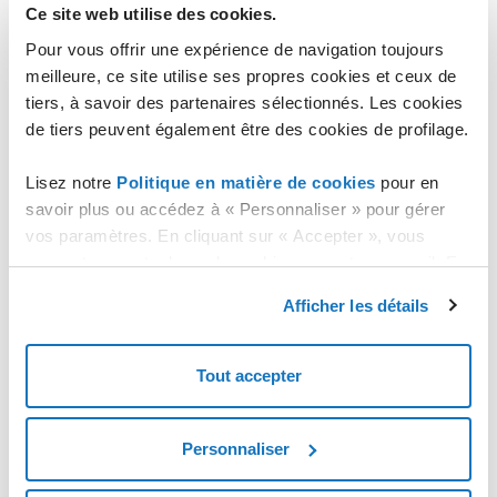
auto lo
Ce site web utilise des cookies.
iface lo inet loopback
Pour vous offrir une expérience de navigation toujours
meilleure, ce site utilise ses propres cookies et ceux de
auto eth0
tiers, à savoir des partenaires sélectionnés. Les cookies
iface eth0 inet static
de tiers peuvent également être des cookies de profilage.
address 192.168.0.99
netmask 255.255.255.0
Lisez notre
Politique en matière de cookies
pour en
savoir plus ou accédez à « Personnaliser » pour gérer
Exécuter :
nano /etc/network/interfaces
vos paramètres. En cliquant sur « Accepter », vous
pour éditer le fichier de configuration.
consentez au stockage de cookies sur votre appareil. En
cliquant sur « Rejeter », vous acceptez uniquement le
Éditer le fichier en entrant les nouvelles valeurs relatives à
Afficher les détails
IP pour cette interface réseau. Nous vous rappelons que
stockage des cookies nécessaires.
pour vous déplacer au sein du fichier vous pouvez utiliser les
touches fléchées, et saisir du texte là où se trouve le
Tout accepter
curseur. Dans cet exemple, nous configurons l'interface
eth0 avec l'IP privée 192.168.0.99 et masque de sous-
réseau 255.255.255.0.
Personnaliser
Ensuite, appuyer sur "CTRL+O" pour sauvegarder les
modifications et ensuite appuyer sur "CTRL+X" pour quitter