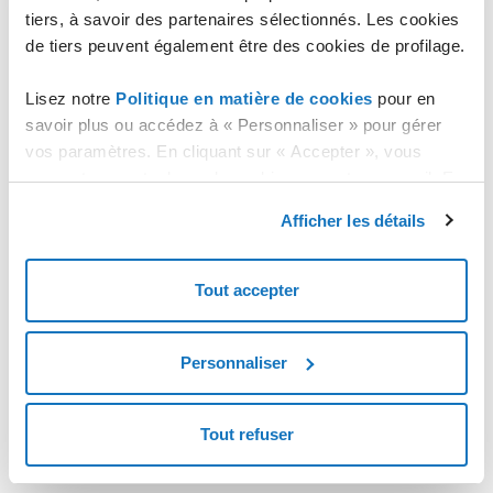
Notez bien que l'option de devenir un Partenaire est
tiers, à savoir des partenaires sélectionnés. Les cookies
réservée à ceux qui possèdent un numéro de TVA.
de tiers peuvent également être des cookies de profilage.
Lisez notre
Politique en matière de cookies
pour en
savoir plus ou accédez à « Personnaliser » pour gérer
vos paramètres. En cliquant sur « Accepter », vous
consentez au stockage de cookies sur votre appareil. En
cliquant sur « Rejeter », vous acceptez uniquement le
Afficher les détails
stockage des cookies nécessaires.
Tout accepter
Personnaliser
Tout refuser