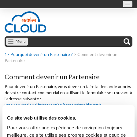
Menu
1 - Pourquoi devenir un Partenaire ?
>
Comment devenir un
Partenaire
Comment devenir un Partenaire
Pour devenir un Partenaire, vous devez en faire la demande auprès
de votre contact commercial en utilisant le formulaire se trouvant à
l'adresse suivante :
www.arubacloud.fr/entreprise/partenaires/devenir-
partenaire.aspx
. Un commercial prendra la demande en charge et
vous contactera personnellement pour convenir des termes et des
Ce site web utilise des cookies.
conditions.
Pour vous offrir une expérience de navigation toujours
meilleure, ce site utilise ses propres cookies et ceux de