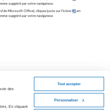
comme suggéré par votre navigateur.
rd
de Microsoft Office), cliquez juste sur l'icône
en
comme suggéré par votre navigateur.
Tout accepter
avoir des
Personnaliser
emandez un code coupon et essayez le service.
res. En cliquant
MENCEZ MAINTENANT