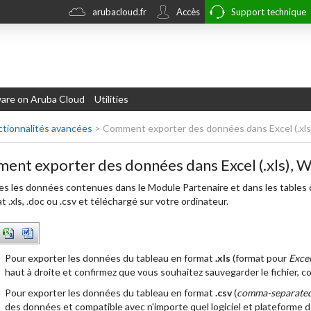
arubacloud.fr
Accès
Support technique
re on Aruba Cloud
Utilities
ctionnalités avancées
>
Comment exporter des données dans Excel (.xls),
nt exporter des données dans Excel (.xls), Wo
s les données contenues dans le Module Partenaire et dans les tables
t .xls, .doc ou .csv et téléchargé sur votre ordinateur.
Pour exporter les données du tableau en format
.xls
(format pour
Exce
haut à droite et confirmez que vous souhaitez sauvegarder le fichier, 
Pour exporter les données du tableau en format
.csv
(
comma-separated
des données et compatible avec n'importe quel logiciel et plateforme de