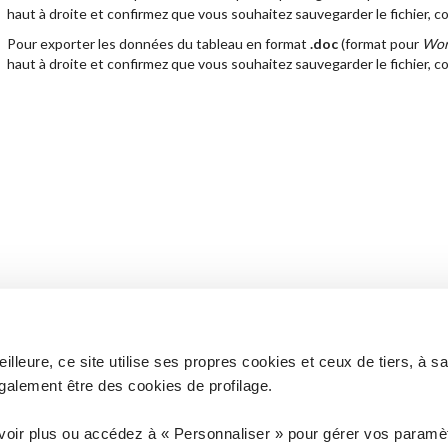
haut à droite et confirmez que vous souhaitez sauvegarder le fichier, 
Pour exporter les données du tableau en format
.doc
(format pour
Wo
haut à droite et confirmez que vous souhaitez sauvegarder le fichier, 
lleure, ce site utilise ses propres cookies et ceux de tiers, à s
galement être des cookies de profilage.
 à vos questions ?
Vous n'êtes pas client ? D
voir plus ou accédez à « Personnaliser » pour gérer vos paramèt
ANCE
COM