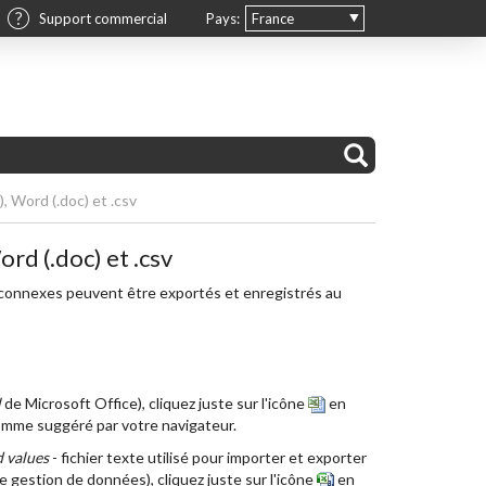
Support commercial
Pays:
France
 Word (.doc) et .csv
rd (.doc) et .csv
 connexes peuvent être exportés et enregistrés au
l
de Microsoft Office), cliquez juste sur l'icône
en
comme suggéré par votre navigateur.
 values
- fichier texte utilisé pour importer et exporter
 gestion de données), cliquez juste sur l'icône
en