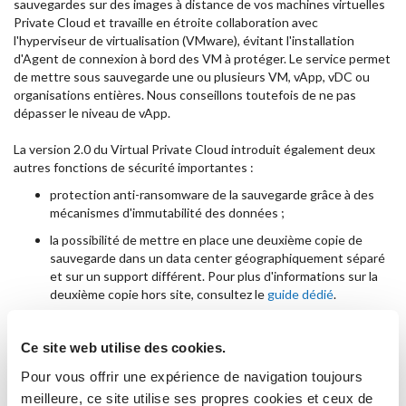
sauvegardes sur des images à distance de vos machines virtuelles
Private Cloud et travaille en étroite collaboration avec
l'hyperviseur de virtualisation (VMware), évitant l'installation
d'Agent de connexion à bord des VM à protéger. Le service permet
de mettre sous sauvegarde une ou plusieurs VM, vApp, vDC ou
organisations entières. Nous conseillons toutefois de ne pas
dépasser le niveau de vApp.
La version 2.0 du Virtual Private Cloud introduit également deux
autres fonctions de sécurité importantes :
protection anti-ransomware de la sauvegarde grâce à des
mécanismes d'immutabilité des données ;
la possibilité de mettre en place une deuxième copie de
sauvegarde dans un data center géographiquement séparé
et sur un support différent. Pour plus d'informations sur la
deuxième copie hors site, consultez le
guide dédié
.
La technique employée, qui n'utilise ni la capacité du réseau ni les
ressources des VM pour le transfert des données, garantit le
Ce site web utilise des cookies.
minimum de surcharge possible (utilisation des ressources
supplémentaires) et la plus grande transparence d'exécution.
Pour vous offrir une expérience de navigation toujours
meilleure, ce site utilise ses propres cookies et ceux de