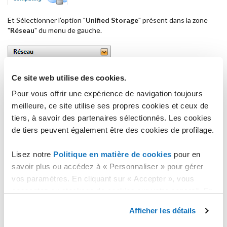
Et Sélectionner l’option "
Unified Storage
" présent dans la zone
"
Réseau
" du menu de gauche.
Ce site web utilise des cookies.
Pour vous offrir une expérience de navigation toujours
meilleure, ce site utilise ses propres cookies et ceux de
tiers, à savoir des partenaires sélectionnés. Les cookies
Puis, cliquez sur le bouton "
Ajouter Unified Storage
".
de tiers peuvent également être des cookies de profilage.
Lisez notre
Politique en matière de cookies
pour en
savoir plus ou accédez à « Personnaliser » pour gérer
vos paramètres. En cliquant sur « Accepter », vous
A ce stade, une page va s’ouvrir dans laquelle vous pouvez choisir
consentez au stockage de cookies sur votre appareil. En
le
nom
, l'
espace
et le
protocole
réseau à utiliser pour le service.
cliquant sur « Rejeter », vous acceptez uniquement le
S'il vous plaît noter que dans
le cas d'un protocole iSCSI
, il est
Afficher les détails
nécessaire d'être en possession du
stockage des cookies nécessaires.
code IQN
.