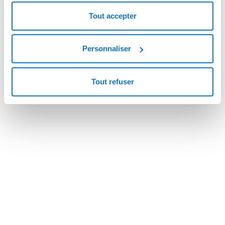
Temps d’activation
Tout accepter
Le provisionnig du service est effectué manuellement par les
techniciens qualifiés. Les demandes d’activation seront
normalement traitées pendant les heures de bureau (du Lundi au
Personnaliser
Vendredi, de 9h à 13h et de 14h à 18h) suivant la demande.
Tout refuser