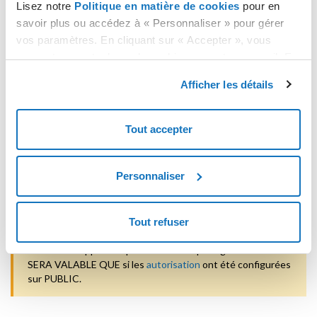
Lisez notre
Politique en matière de cookies
pour en
savoir plus ou accédez à « Personnaliser » pour gérer
vos paramètres. En cliquant sur « Accepter », vous
consentez au stockage de cookies sur votre appareil. En
cliquant sur « Rejeter », vous acceptez uniquement le
Afficher les détails
stockage des cookies nécessaires.
Tout accepter
Pour chaque fichier vous verrez 4 URL, les trois derniers ont une
date d'expiration à partir de laquelle les fichiers ne sont plus
disponible via le navigateur.
Personnaliser
Pour copier un URL, faites simplement un clic-droit dessus et
sélectionnez l'option permettant de copier le lien (l'option dépend
du navigateur utilisé).
Tout refuser
Nous vous rappelons que l'adresse de partage du fichier NE
SERA VALABLE QUE si les
autorisation
ont été configurées
sur PUBLIC.