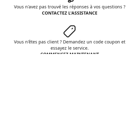
Vous n'avez pas trouvé les réponses à vos questions ?
CONTACTEZ L'ASSISTANCE
Vous n'êtes pas client ? Demandez un code coupon et
essayez le service.
COMMENCEZ MAINTENANT
Aruba S.p.A. - All rights reserved
VAT No. IT01573850516
A propos d'Aruba
Conditions Générales
Respect vie privée
Cookie
Personnaliser cookies