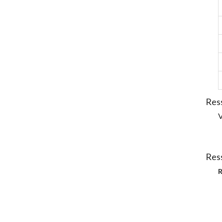
Res
Ress
R