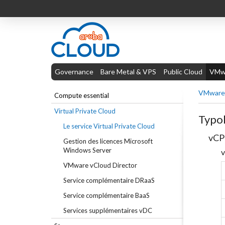
Governance
Bare Metal & VPS
Public Cloud
VMwa
VMware 
Compute essential
Virtual Private Cloud
Typol
Le service Virtual Private Cloud
vCP
Gestion des licences Microsoft
Windows Server
v
VMware vCloud Director
Service complémentaire DRaaS
Service complémentaire BaaS
Services supplémentaires vDC