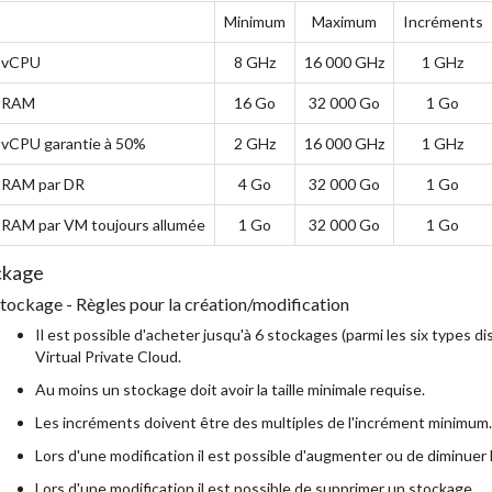
Minimum
Maximum
Incréments
vCPU
8 GHz
16 000 GHz
1 GHz
RAM
16 Go
32 000 Go
1 Go
vCPU garantie à 50%
2 GHz
16 000 GHz
1 GHz
RAM par DR
4 Go
32 000 Go
1 Go
RAM par VM toujours allumée
1 Go
32 000 Go
1 Go
ckage
tockage - Règles pour la création/modification
Il est possible d'acheter jusqu'à 6 stockages (parmi les six types d
Virtual Private Cloud.
Au moins un stockage doit avoir la taille minimale requise.
Les incréments doivent être des multiples de l'incrément minimum.
Lors d'une modification il est possible d'augmenter ou de diminuer l
Lors d'une modification il est possible de supprimer un stockage.