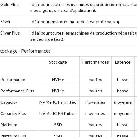
Gold Plus
Idéal pour toutes les machines de production nécessit
messagerie, serveur d'application).
Silver
Idéal pour environnement de test et de backup.
Silver Plus
Idéal pour toutes les machines de production nécessit
serveurs de test).
tockage - Performances
Stockage
Performances
Latence
Performance
NVMe
hautes
basse
Performance Plus
NVMe
hautes
basse
Capacity
NVMe IOPs limited
moyennes
moyenne
Capacity Plus
NVMe IOPS limited
moyennes
moyenne
Platinum
SSD
hautes
basse
Platinum Plus
SSD
hautes
basse