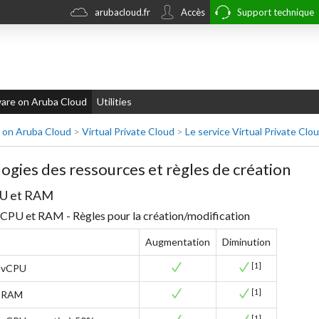
arubacloud.fr
Accès
Support technique
re on Aruba Cloud
Utilities
on Aruba Cloud
>
Virtual Private Cloud
>
Le service Virtual Private Clo
ogies des ressources et règles de création
U et RAM
CPU et RAM - Règles pour la création/modification
Augmentation
Diminution
[1]
vCPU
[1]
RAM
[1]