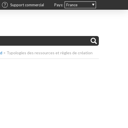
Support commercial
Pays:
France
ud
>
Typologies des ressources et règles de création