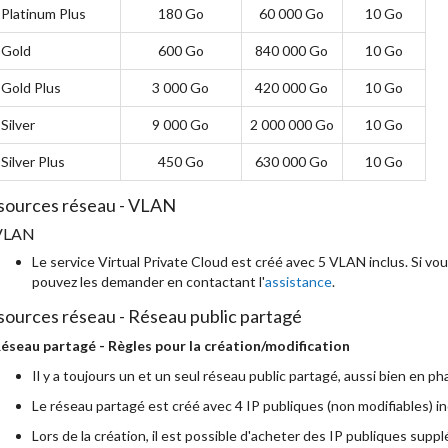
Platinum Plus
180 Go
60 000 Go
10 Go
Gold
600 Go
840 000 Go
10 Go
Gold Plus
3 000 Go
420 000 Go
10 Go
Silver
9 000 Go
2 000 000 Go
10 Go
Silver Plus
450 Go
630 000 Go
10 Go
sources réseau - VLAN
VLAN
Le service Virtual Private Cloud est créé avec 5 VLAN inclus. Si v
pouvez les demander en contactant l'
assistance
.
ources réseau - Réseau public partagé
éseau partagé - Règles pour la création/modification
Il y a toujours un et un seul réseau public partagé, aussi bien en p
Le réseau partagé est créé avec 4 IP publiques (non modifiables) inc
Lors de la création, il est possible d'acheter des IP publiques su