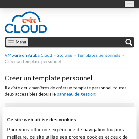
Menu
VMware on Aruba Cloud
>
Storage
>
Templates personnels
>
Créer un template personnel
Créer un template personnel
Il existe deux manières de créer un template personnel, toutes
deux accessibles depuis le
panneau de gestion
:
Créer un template personnel avec la procédure
"Templates personnels"
Ce site web utilise des cookies.
Pour vous offrir une expérience de navigation toujours
Créer un template personnel depuis un serveur Cloud
meilleure, ce site utilise ses propres cookies et ceux de