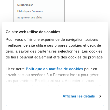
La fenêtre "
Voir/ajouter une planification
" s'ouvre.
Ce site web utilise des cookies.
Pour vous offrir une expérience de navigation toujours
meilleure, ce site utilise ses propres cookies et ceux de
tiers, à savoir des partenaires sélectionnés. Les cookies
de tiers peuvent également être des cookies de profilage.
Lisez notre
Politique en matière de cookies
pour en
savoir plus ou accédez à « Personnaliser » pour gérer
vos paramètres. En cliquant sur « Accepter », vous
La liste des tâches planifiées y est affichée.
consentez au stockage de cookies sur votre appareil. En
La planification peut être configurée en sélectionnant les
cliquant sur « Rejeter », vous acceptez uniquement le
jours (Jours de la semaine/Jours du mois/personnalisée) et
Afficher les détails
stockage des cookies nécessaires.
l'heure en cliquant sur "
OK
".