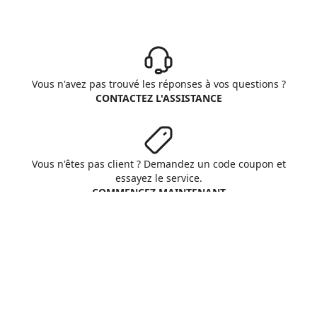
Vous n'avez pas trouvé les réponses à vos questions ?
CONTACTEZ L'ASSISTANCE
Vous n'êtes pas client ? Demandez un code coupon et
essayez le service.
COMMENCEZ MAINTENANT
Aruba S.p.A. - All rights reserved
VAT No. IT01573850516
A propos d'Aruba