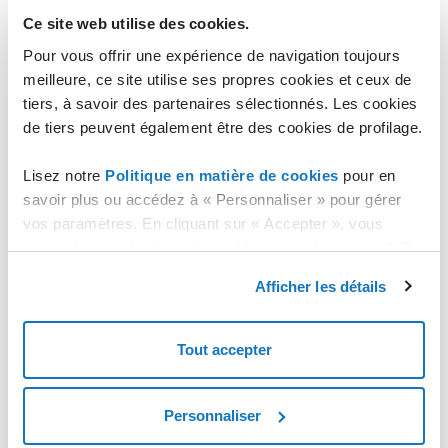
sélectionnez "
Licences Plesk
" dans le menu de gauche sous
Ce site web utilise des cookies.
"
LICENCES
" ;
Pour vous offrir une expérience de navigation toujours
la section "
Licences Plesk
" s'affiche ;
meilleure, ce site utilise ses propres cookies et ceux de
cliquez sur le bouton "
AJOUTER UNE NOUVELLE LICENCE
tiers, à savoir des partenaires sélectionnés. Les cookies
PLESK
" ;
de tiers peuvent également être des cookies de profilage.
sélectionnez le type de licence et les extensions
éventuelles ;
Lisez notre
Politique en matière de cookies
pour en
cliquez sur le bouton "
ACHETER UNE LICENCE
" en bas de
savoir plus ou accédez à « Personnaliser » pour gérer
page ;
vos paramètres. En cliquant sur « Accepter », vous
confirmez l'achat avec le bouton "
OK, CONFIRMER
".
consentez au stockage de cookies sur votre appareil. En
cliquant sur « Rejeter », vous acceptez uniquement le
La licence créée sera listée dans la section "
Licences Plesk
" avec
Afficher les détails
l'état "
En cours de création
" pour passer ensuite à "
Activée
".
stockage des cookies nécessaires.
Tout accepter
Personnaliser