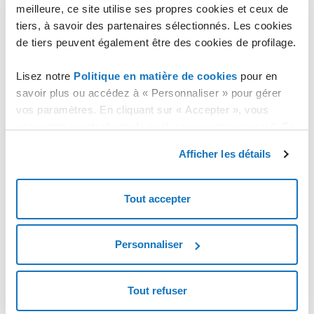
meilleure, ce site utilise ses propres cookies et ceux de
tiers, à savoir des partenaires sélectionnés. Les cookies
Overquota
de tiers peuvent également être des cookies de profilage.
Automatic clustering
Lisez notre
Politique en matière de cookies
pour en
savoir plus ou accédez à « Personnaliser » pour gérer
Marketplace
vos paramètres. En cliquant sur « Accepter », vous
consentez au stockage de cookies sur votre appareil. En
cliquant sur « Rejeter », vous acceptez uniquement le
Afficher les détails
stockage des cookies nécessaires.
Tout accepter
Personnaliser
Tout refuser