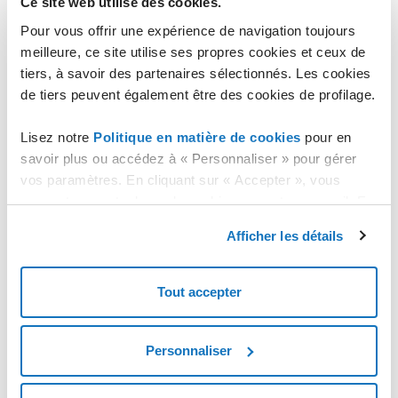
Ce site web utilise des cookies.
Pour vous offrir une expérience de navigation toujours
Si vous souhaitez annuler la suppression du compte Application
meilleure, ce site utilise ses propres cookies et ceux de
Platform Cloud, renouvelant ainsi automatiquement le service, il
tiers, à savoir des partenaires sélectionnés. Les cookies
faudra accéder à la fiche technique du compte Application Platform
de tiers peuvent également être des cookies de profilage.
Cloud.
Dans la zone "
ÉTAT DU FORFAIT APPLICATION
Lisez notre
Politique en matière de cookies
pour en
PLATFORM
" le mot "
ACTIF
" est indiqué avec la date de
savoir plus ou accédez à « Personnaliser » pour gérer
suppression liée au terme de la période prépayée.
vos paramètres. En cliquant sur « Accepter », vous
En cliquant sur "
Annuler la suppression
" il sera possible
consentez au stockage de cookies sur votre appareil. En
d'annuler le processus de suppression programmé à
cliquant sur « Rejeter », vous acceptez uniquement le
l'échéance de la période prépayée.
Afficher les détails
stockage des cookies nécessaires.
Tout accepter
Personnaliser