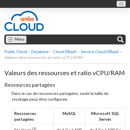
Menu
Public Cloud
>
Database
>
Cloud DBaaS
>
Service Cloud DBaaS
>
Valeurs des ressources et ratio vCPU/RAM
Valeurs des ressources et ratio vCPU/RAM
Ressources partagées
Dans le cas de ressources partagées, seule la taille de
stockage peut être configurée.
Ressources
MySQL
Microsoft SQL
partagées
Server
[1]
Stockage
de 1 Go à 100
de 1 Go à 100 Go