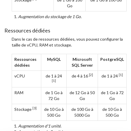
Go
1.
Augmentation du stockage de 1 Go.
Ressources dédiées
Dans le cas de ressources dédiées, vous pouvez configurer la
taille de vCPU, RAM et stockage.
Ressources
MySQL
Microsoft
PostgreSQL
dédiées
SQL Server
[2]
[1]
vCPU
de 1 à 24
de 4 à 16
de 1 à 24
[1]
RAM
de 1 Go à
de 12 Go à 50
de 1 Go à 72
72 Go
Go
Go
[3]
Stockage
de 10 Go à
de 100 Go à
de 10 Go à
500 Go
5000 Go
500 Go
1.
Augmentation d'1 unité.