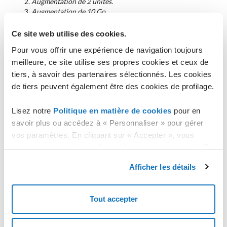
2.
Augmentation de 2 unités.
3.
Augmentation de 10 Go.
Ce site web utilise des cookies.
Ratio vCPU/RAM avec ressources dédiées
Pour vous offrir une expérience de navigation toujours
Quelle que soit la base de données sélectionnée lors de la
création (MySQL, Microsoft SQL Server ou PostgreSQL) d'un
meilleure, ce site utilise ses propres cookies et ceux de
Cloud DBaaS avec ressources dédiées, le maximal ratio entre
tiers, à savoir des partenaires sélectionnés. Les cookies
les vCPU et la RAM devra être de 1:3.
de tiers peuvent également être des cookies de profilage.
Il est possible diminuer la RAM de seulement 2 Go par
Lisez notre
Politique en matière de cookies
pour en
rapport au ratio 3:1 avec les vCPU.
savoir plus ou accédez à « Personnaliser » pour gérer
vos paramètres. En cliquant sur « Accepter », vous
Ratio vCPU/RAM pour / PostgreSQL
consentez au stockage de cookies sur votre appareil. En
cliquant sur « Rejeter », vous acceptez uniquement le
vCPU
RAM min.
RAM max.
Afficher les détails
stockage des cookies nécessaires.
1
1 GB
3 GB
Tout accepter
2
4 GB
6 GB
3
7 GB
9 GB