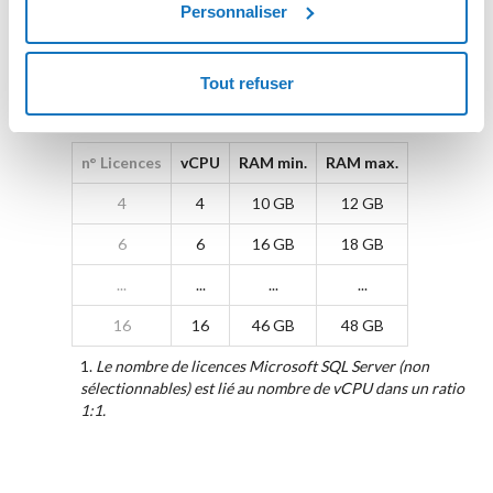
Personnaliser
...
...
...
24
70 GB
72 GB
Tout refuser
Ratio vCPU/RAM pour Microsoft SQL Server
n° Licences
vCPU
RAM min.
RAM max.
4
4
10 GB
12 GB
6
6
16 GB
18 GB
...
...
...
...
16
16
46 GB
48 GB
1.
Le nombre de licences Microsoft SQL Server (non
sélectionnables) est lié au nombre de vCPU dans un ratio
1:1.