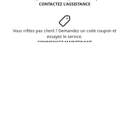
CONTACTEZ L'ASSISTANCE
Vous n'êtes pas client ? Demandez un code coupon et
essayez le service.
COMMENCEZ MAINTENANT
Aruba S.p.A. - All rights reserved
VAT No. IT01573850516
A propos d'Aruba
Conditions Générales
Respect vie privée
Cookie
Personnaliser cookies