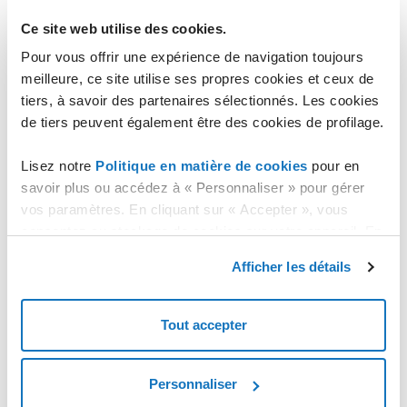
Comment y accéder
Ce site web utilise des cookies.
Accès par SSH avec utilisateur root et le mot de passe.
Accès à la base de données MySQL avec utilisateur root et le mot
Pour vous offrir une expérience de navigation toujours
de passe par la commande mysql -u root -p
meilleure, ce site utilise ses propres cookies et ceux de
tiers, à savoir des partenaires sélectionnés. Les cookies
Configurations
de tiers peuvent également être des cookies de profilage.
Le template a installé et configuré Fail2ban pour bloquer les
tentatives de force brute sur le port 22.
Lisez notre
Politique en matière de cookies
pour en
savoir plus ou accédez à « Personnaliser » pour gérer
Version du Template
vos paramètres. En cliquant sur « Accepter », vous
1.0
consentez au stockage de cookies sur votre appareil. En
Changelog
cliquant sur « Rejeter », vous acceptez uniquement le
Afficher les détails
stockage des cookies nécessaires.
-
Tout accepter
Personnaliser