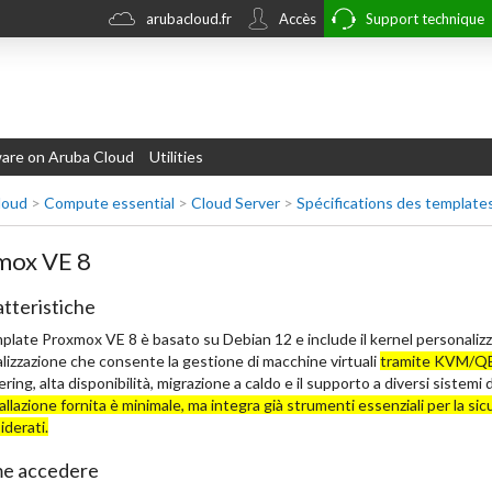
arubacloud.fr
Accès
Support technique
re on Aruba Cloud
Utilities
loud
>
Compute essential
>
Cloud Server
>
Spécifications des template
mox VE 8
tteristiche
mplate Proxmox VE 8 è basato su Debian 12 e include il kernel personaliz
alizzazione che consente la gestione di macchine virtuali
tramite KVM/QE
ering, alta disponibilità, migrazione a caldo e il supporto a diversi sistemi 
tallazione fornita è minimale, ma integra già strumenti essenziali per la sic
iderati.
e accedere