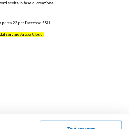
rd scelta in fase di creazione.
a porta 22 per l’accesso SSH.
 dal servizio Aruba Cloud:
Tout accepter