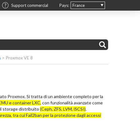
Support commercial
Pays:
France
s
>
Proxmox VE 8
zato Proxmox. Si tratta di un ambiente completo per la
MU e container LXC
, con funzionalità avanzate come
di storage distribuito
(Ceph, ZFS, LVM, iSCSI)
.
urezza, tra cui Fail2ban per la protezione dagli accessi