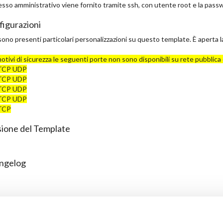
esso amministrativo viene fornito tramite ssh, con utente root e la passwo
igurazioni
ono presenti particolari personalizzazioni su questo template. È aperta l
otivi di sicurezza le seguenti porte non sono disponibili su rete pubblica
TCP UDP
TCP UDP
TCP UDP
TCP UDP
TCP
ione del Template
ngelog