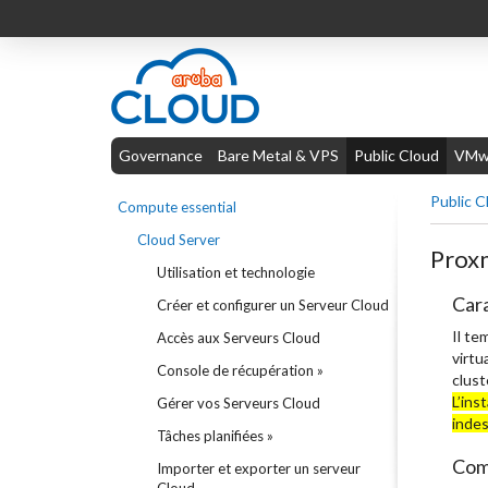
Governance
Bare Metal & VPS
Public Cloud
VMwa
Public C
Compute essential
Cloud Server
Prox
Utilisation et technologie
Cara
Créer et configurer un Serveur Cloud
Il te
Accès aux Serveurs Cloud
virtu
Console de récupération »
clust
L’ins
Gérer vos Serveurs Cloud
indes
Tâches planifiées »
Com
Importer et exporter un serveur