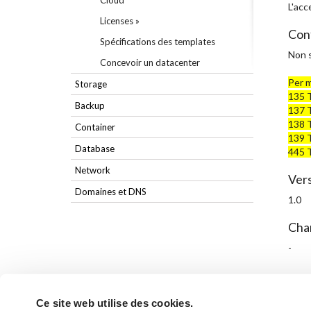
Cloud
L'acc
Licenses »
Conf
Spécifications des templates
Non s
Concevoir un datacenter
Per m
Storage
135 
Backup
137 
138 
Container
139 
Database
445 
Network
Vers
Domaines et DNS
1.0
Cha
-
Ce site web utilise des cookies.