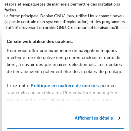
établis et empaquetés de manière à permettre des installations
faciles.
La forme principale, Debian GNU/Linux, utilise Linux comme noyau
(la partie centrale d’un système d’exploitation) et des programmes
d’utilité provenant du projet GNU. C’est pour cette raison qu’il
s’appelle GNU/Linux.
Le nom Debian a été inventé par le fondateur du projet, Ian
Ce site web utilise des cookies.
Murdock, en associant son nom et les trois premières lettres de
Pour vous offrir une expérience de navigation toujours
celui de sa fiancée (désormais ex-femme) Debra.
meilleure, ce site utilise ses propres cookies et ceux de
Comment y accéder
tiers, à savoir des partenaires sélectionnés. Les cookies
L’accès administratif est fourni via ssh, avec utilisateur root et le
de tiers peuvent également être des cookies de profilage.
mot de passe choisi en phase de création.
Lisez notre
Politique en matière de cookies
pour en
Configurations
savoir plus ou accédez à « Personnaliser » pour gérer
Il n'y a pas de personnalisations particulières sur ce template, à
vos paramètres. En cliquant sur « Accepter », vous
part Fail2ban, c'est une installation minimale de Debian qui laisse la
consentez au stockage de cookies sur votre appareil. En
place à tout type d'utilisation. Le port 22 est ouvert pour l'accès
cliquant sur « Rejeter », vous acceptez uniquement le
SSH.
Afficher les détails
stockage des cookies nécessaires.
Version du Template