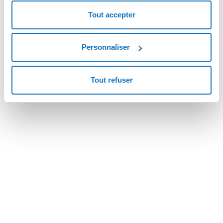
Noyau 2.6.32-358* installé (améliore l’intégration avec VMware et
Tout accepter
Hyper-V).
Timeout des disques à 180 secondes défini sur Hyper-V et Low
Cost Hyper-V.
Personnaliser
Optimisations diverses.
Tout refuser