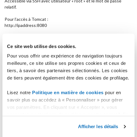
Accessible via SSH avec utilisateur « root » et le mot de passe
relatif.
Pour l’accès à Tomcat :
http://ipaddress:8080
À partir d’ici, deux utilisateurs distincts ont été créés pour l’accès :
Ce site web utilise des cookies.
Server Status, Manager App user : tomcat-manager
mot de passe : identique à celui du root
Pour vous offrir une expérience de navigation toujours
meilleure, ce site utilise ses propres cookies et ceux de
Host Manager user : tomcat-admin
tiers, à savoir des partenaires sélectionnés. Les cookies
mot de passe : identique à celui du root
de tiers peuvent également être des cookies de profilage.
Configurations
Lisez notre
Politique en matière de cookies
pour en
L’image a le firewall iptables actif et configuré pour accepter
savoir plus ou accédez à « Personnaliser » pour gérer
seulement des connexions SSH (port 22) et HTTP (port 8080).
vos paramètres. En cliquant sur « Accepter », vous
Version du Template
consentez au stockage de cookies sur votre appareil. En
cliquant sur « Rejeter », vous acceptez uniquement le
1.2
Afficher les détails
stockage des cookies nécessaires.
Changelog