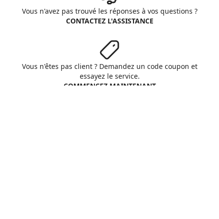
Vous n'avez pas trouvé les réponses à vos questions ?
CONTACTEZ L'ASSISTANCE
Vous n'êtes pas client ? Demandez un code coupon et
essayez le service.
COMMENCEZ MAINTENANT
Aruba S.p.A. - All rights reserved
VAT No. IT01573850516
A propos d'Aruba
Conditions Générales
Respect vie privée
Cookie
Personnaliser cookies