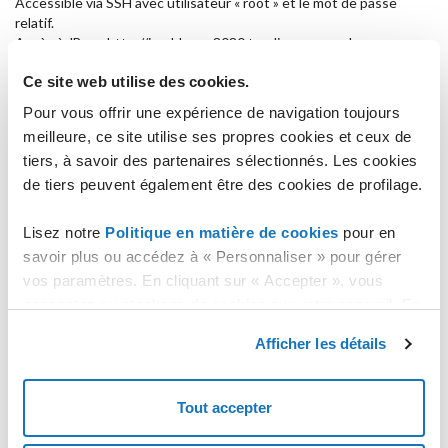
Accessible via SSH avec utilisateur « root » et le mot de passe
relatif.
Accès à JBoss http://ipaddress:8080 tandis que pour le panneau
de gestion l’accès se fait à http://ipaddress:9990 avec utilisateur
Ce site web utilise des cookies.
jboss et le même mot de passe que l’utilisateur root.
Pour vous offrir une expérience de navigation toujours
Configurations
meilleure, ce site utilise ses propres cookies et ceux de
L’image a le firewall iptables actif et configuré pour accepter
tiers, à savoir des partenaires sélectionnés. Les cookies
seulement des connexions SSH (port 22) et HTTP (ports 80, 8080,
de tiers peuvent également être des cookies de profilage.
9990).
Version du Template
Lisez notre
Politique en matière de cookies
pour en
savoir plus ou accédez à « Personnaliser » pour gérer
1.2
vos paramètres. En cliquant sur « Accepter », vous
Changelog
consentez au stockage de cookies sur votre appareil. En
cliquant sur « Rejeter », vous acceptez uniquement le
Noyau 2.6.32-358* installé (améliore l’intégration avec VMware et
Afficher les détails
Hyper-V).
stockage des cookies nécessaires.
Timeout des disques à 180 secondes défini sur Hyper-V et Low
Cost Hyper-V.
Tout accepter
Optimisations diverses.