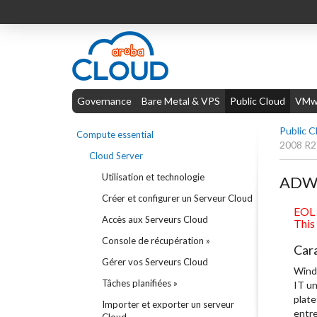
Governance
Bare Metal & VPS
Public Cloud
VMwa
Public C
Compute essential
2008 R2
Cloud Server
Utilisation et technologie
ADW-
Créer et configurer un Serveur Cloud
EOL 
Accès aux Serveurs Cloud
This
Console de récupération »
Cara
Gérer vos Serveurs Cloud
Windo
Tâches planifiées »
IT un
plate
Importer et exporter un serveur
entre