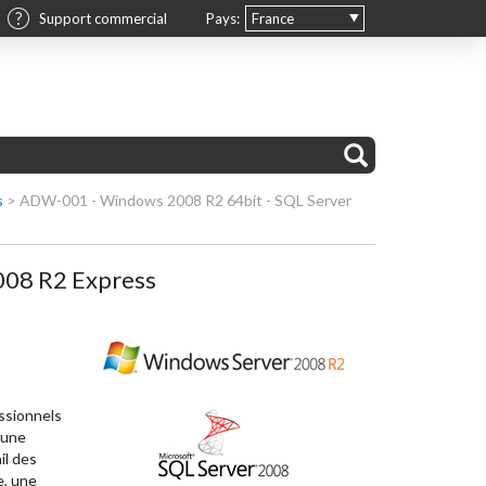
Support commercial
Pays:
France
s
>
ADW-001 - Windows 2008 R2 64bit - SQL Server
008 R2 Express
ssionnels
 une
il des
e, une