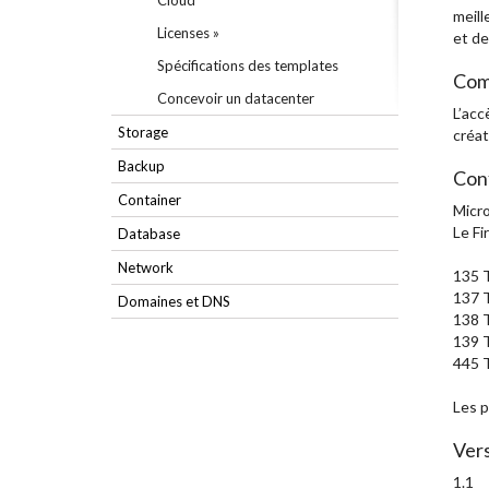
Cloud
meill
Licenses »
et d
Spécifications des templates
Com
Concevoir un datacenter
L’acc
Storage
créat
Backup
Con
Container
Micro
Le Fi
Database
Network
135 
137 
Domaines et DNS
138 
139 
445 
Les p
Ver
1.1