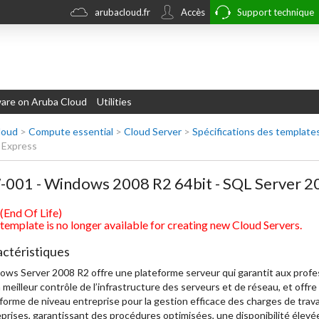
arubacloud.fr
Accès
Support technique
re on Aruba Cloud
Utilities
loud
>
Compute essential
>
Cloud Server
>
Spécifications des template
 Express
001 - Windows 2008 R2 64bit - SQL Server 2
(End Of Life)
 template is no longer available for creating new Cloud Servers.
ctéristiques
ws Server 2008 R2 offre une plateforme serveur qui garantit aux profe
 meilleur contrôle de l’infrastructure des serveurs et de réseau, et offre
forme de niveau entreprise pour la gestion efficace des charges de trava
prises, garantissant des procédures optimisées, une disponibilité élevé