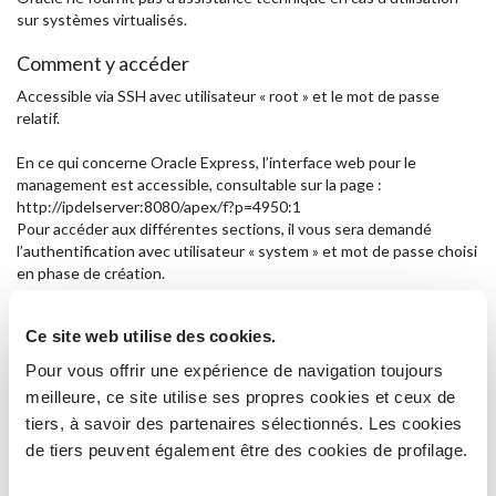
sur systèmes virtualisés.
Comment y accéder
Accessible via SSH avec utilisateur « root » et le mot de passe
relatif.
En ce qui concerne Oracle Express, l’interface web pour le
management est accessible, consultable sur la page :
http://ipdelserver:8080/apex/f?p=4950:1
Pour accéder aux différentes sections, il vous sera demandé
l’authentification avec utilisateur « system » et mot de passe choisi
en phase de création.
En revanche, pour accéder au Workspace du framework de
Ce site web utilise des cookies.
développement Application Express, la page est la suivante :
http://ipdelserver:8080/apex/f?p=4550:1
Pour vous offrir une expérience de navigation toujours
Pour la partie administrative, l’accès se fait avec utilisateur « admin
meilleure, ce site utilise ses propres cookies et ceux de
» et le mot de passe choisi en phase de création.
tiers, à savoir des partenaires sélectionnés. Les cookies
Ces consoles web s’ajoutent à l’accès DB classique via SQL*Plus,
de tiers peuvent également être des cookies de profilage.
SQL Developer ou tout autre instrument compatible avec base de
données Oracle, dans ce cas avec utilisateur « sys » et le mot de