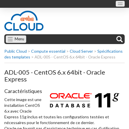
Menu
Public Cloud
>
Compute essential
>
Cloud Server
>
Spécifications
des templates
>
ADL-005 - CentOS 6.x 64bit - Oracle Express
ADL-005 - CentOS 6.x 64bit - Oracle
Express
Caractéristiques
Cette image est une
installation CentOS
6.x avec Oracle
Express 11g inclus et toutes les configurations testées et
nécessaires pour le fonctionnement de ce dernier.
Oracle ne fournit pas d’assistance technique en cas d’utilisation