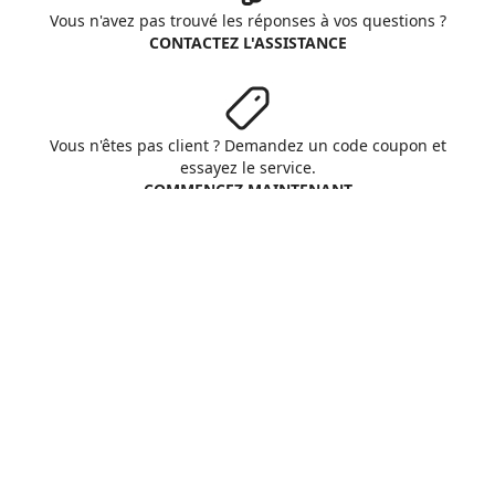
Vous n'avez pas trouvé les réponses à vos questions ?
CONTACTEZ L'ASSISTANCE
Vous n'êtes pas client ? Demandez un code coupon et
essayez le service.
COMMENCEZ MAINTENANT
Aruba S.p.A. - All rights reserved
VAT No. IT01573850516
A propos d'Aruba
Conditions Générales
Respect vie privée
Cookie
Personnaliser cookies