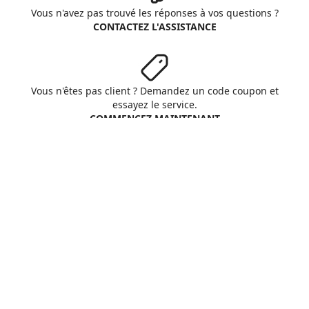
Vous n'avez pas trouvé les réponses à vos questions ?
CONTACTEZ L'ASSISTANCE
Vous n'êtes pas client ? Demandez un code coupon et
essayez le service.
COMMENCEZ MAINTENANT
Aruba S.p.A. - All rights reserved
VAT No. IT01573850516
A propos d'Aruba
Conditions Générales
Respect vie privée
Cookie
Personnaliser cookies