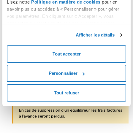
Lisez notre
Politique en matière de cookies
pour en
pallier à tout pic d'activité/trafic imprévu;
savoir plus ou accédez à « Personnaliser » pour gérer
vos paramètres. En cliquant sur « Accepter », vous
gérer des hauts niveaux de trafic.
consentez au stockage de cookies sur votre appareil. En
Coûts du service
cliquant sur « Rejeter », vous acceptez uniquement le
Afficher les détails
Le service a un coût mensuel (30 jours) qui est déduit à
stockage des cookies nécessaires.
l'avance du crédit au moment de l'activation.
Tout accepter
Le coût ne dépend pas :
du nombre de règles utilisées;
du type de règles utilisées;
Personnaliser
du nombre de serveurs Cloud/Serveurs dédiés
équilibrés;
Tout refuser
de l'état de l'équilibreur.
En cas de suppression d'un équilibreur, les frais facturés
à l'avance seront perdus.