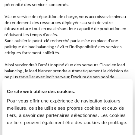
pérennité des services concernés.
Via un service de répartition de charge, vous accroissez le niveau
de rendement des ressources déployées au sein de votre
infrastructure tout en maximisant leur capacité de production en
réduisant les temps d'accès.
Sans oublier le point-clé recherché par la mise en place d'une
politique de load balancing : éviter l'indisponibilité des services
critiques fortement sollicités.
Ainsi surviendrait l'arrêt inopiné d'un des serveurs Cloud en load
balancing , le load blancer prendra automatiquement la décision de
ne plus travailler avec ledit serveur, l'exclura de son pool de
loadbalancing et n'utilisera plus que les X serveurs du pool restants
mis à sa disposition pour répartir la charge.
Ce site web utilise des cookies.
Suite à cette action, le système de monitoring associé au service
de laod balancing enverra un email et/ou SMS de notification au
Pour vous offrir une expérience de navigation toujours
contact renseigné (lors du déploiement du service).
meilleure, ce site utilise ses propres cookies et ceux de
tiers, à savoir des partenaires sélectionnés. Les cookies
L'usage d'un load balancer est recommandé dans les contextes
de tiers peuvent également être des cookies de profilage.
suivants :
mise en place d'un plan de continuité de service garanti;