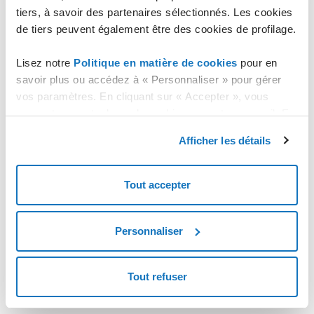
tiers, à savoir des partenaires sélectionnés. Les cookies
de tiers peuvent également être des cookies de profilage.
Importer une machine virtuelle Amazon avec système
d'exploitation Linux sur un serveur Cloud
Lisez notre
Politique en matière de cookies
pour en
savoir plus ou accédez à « Personnaliser » pour gérer
vos paramètres. En cliquant sur « Accepter », vous
consentez au stockage de cookies sur votre appareil. En
cliquant sur « Rejeter », vous acceptez uniquement le
Afficher les détails
stockage des cookies nécessaires.
Tout accepter
Personnaliser
Tout refuser