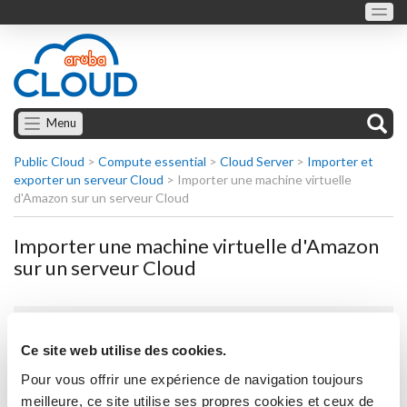
Menu
Public Cloud
>
Compute essential
>
Cloud Server
>
Importer et
exporter un serveur Cloud
>
Importer une machine virtuelle
d'Amazon sur un serveur Cloud
Importer une machine virtuelle d'Amazon
sur un serveur Cloud
Importer une machine virtuelle Amazon avec système
d'exploitation Windows sur un serveur Cloud VMware
Ce site web utilise des cookies.
Pour vous offrir une expérience de navigation toujours
Importer une machine virtuelle Amazon avec système
meilleure, ce site utilise ses propres cookies et ceux de
d'exploitation Windows sur un serveur Cloud Hyper-V