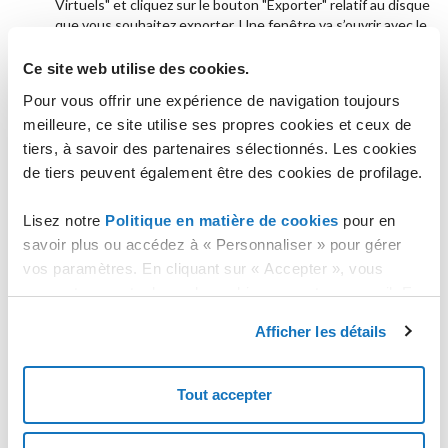
Virtuels" et cliquez sur le bouton "Exporter" relatif au disque
que vous souhaitez exporter. Une fenêtre va s’ouvrir avec le
nom et l’emplacement dans le FTP, où le fichier sera créé. Le
temps nécessaire à l’exportation dépend de la taille du
Ce site web utilise des cookies.
disque.
Pour vous offrir une expérience de navigation toujours
A la fin de la procédure, vous pourrez trouver l’image de disque que
meilleure, ce site utilise ses propres cookies et ceux de
vous venez d’exporter dans votre FTP.
tiers, à savoir des partenaires sélectionnés. Les cookies
de tiers peuvent également être des cookies de profilage.
Les opérations décrites servent exclusivement d'exemple :
l'usage impropre ou sans soin ni compétence, peuvent
Lisez notre
Politique en matière de cookies
pour en
causer la perte partielle et / ou totale des données, et dans
savoir plus ou accédez à « Personnaliser » pour gérer
certains cas peuvent perturber le bon fonctionnement de la
vos paramètres. En cliquant sur « Accepter », vous
machine virtuelle. L'utilisation de ce guide sans avoir les
compétences appropriées n'est pas recommandé. Aruba
consentez au stockage de cookies sur votre appareil. En
S.p.A. n'accepte aucune responsabilité pour tout problème
cliquant sur « Rejeter », vous acceptez uniquement le
ou dommage causé par l'utilisation de ces guides.
Afficher les détails
stockage des cookies nécessaires.
voir aussi
Tout accepter
Éteindre un serveur Cloud