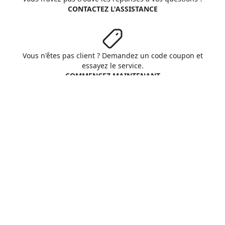
CONTACTEZ L'ASSISTANCE
Vous n'êtes pas client ? Demandez un code coupon et
essayez le service.
COMMENCEZ MAINTENANT
Aruba S.p.A. - All rights reserved
VAT No. IT01573850516
A propos d'Aruba
Conditions Générales
Respect vie privée
Cookie
Personnaliser cookies