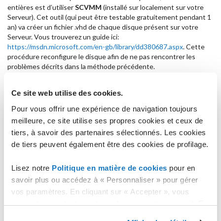
entières est d’utiliser
SCVMM
(installé sur localement sur votre
Serveur). Cet outil (qui peut être testable gratuitement pendant 1
an) va créer un fichier .vhd de chaque disque présent sur votre
Serveur. Vous trouverez un guide ici:
https://msdn.microsoft.com/en-gb/library/dd380687.aspx
. Cette
procédure reconfigure le disque afin de ne pas rencontrer les
problèmes décrits dans la méthode précédente.
Dans le cas de Windows (Windows 7 - Windows Server 2008), la
gestion des disques virtuels est très simple, faites un clic-droit sur
Ce site web utilise des cookies.
le poste de travail et sélectionnez « gérer », puis allez sur « gestion
des disques » et sélectionnez "Créer VHD" ou "Connecter VHD".
Pour vous offrir une expérience de navigation toujours
Avec ces deux options, il devient possible de créer, d’éditer et/ou
meilleure, ce site utilise ses propres cookies et ceux de
de configurer un disque VHD directement depuis votre Serveur
tiers, à savoir des partenaires sélectionnés. Les cookies
local.
de tiers peuvent également être des cookies de profilage.
Pour convertir ou créer un disque pour VMware
VMware
Converter
est un outil fourni par VMware (vous pouvez même
Lisez notre
Politique en matière de cookies
pour en
effectuer des conversions pour différents hyperviseurs). D’autres
savoir plus ou accédez à « Personnaliser » pour gérer
outils plus simples sont aussi fourni par VMware, tels que VMware
vos paramètres. En cliquant sur « Accepter », vous
Workstation, VMware Server et VMware Fusion, les fichiers .vmdk
consentez au stockage de cookies sur votre appareil. En
peuvent aussi être gérés à l’aide de VMware Player.
cliquant sur « Rejeter », vous acceptez uniquement le