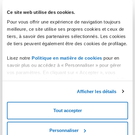
Créez un second disque
Copiez les données du premier disque vers le second
Ce site web utilise des cookies.
Supprimez le premier disque
Pour vous offrir une expérience de navigation toujours
meilleure, ce site utilise ses propres cookies et ceux de
En prenant compte du coût horaire des ressources, cette
opération n'est pas coûteuse pour le client.
tiers, à savoir des partenaires sélectionnés. Les cookies
de tiers peuvent également être des cookies de profilage.
Les opérations décrites servent exclusivement d'exemple :
Lisez notre
Politique en matière de cookies
pour en
l'usage impropre ou sans soin ni compétence, peuvent
causer la perte partielle et / ou totale des données, et dans
savoir plus ou accédez à « Personnaliser » pour gérer
certains cas peuvent perturber le bon fonctionnement de la
vos paramètres. En cliquant sur « Accepter », vous
machine virtuelle. L'utilisation de ce guide sans avoir les
consentez au stockage de cookies sur votre appareil. En
compétences appropriées n'est pas recommandé. Aruba
cliquant sur « Rejeter », vous acceptez uniquement le
S.p.A. n'accepte aucune responsabilité pour tout problème
Afficher les détails
stockage des cookies nécessaires.
ou dommage causé par l'utilisation de ces guides.
Tout accepter
Personnaliser